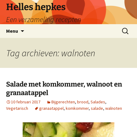
Ga
Helles hepkes
naar
Een verzameling recepten
de
inhoud
Zoeken
Menu
naar:
Tag archieven: walnoten
Salade met komkommer, walnoot en
granaatappel
10 februari 2017
Bijgerechten
,
brood
,
Salades
,
Vegetarisch
granaatappel
,
komkommer
,
salade
,
walnoten