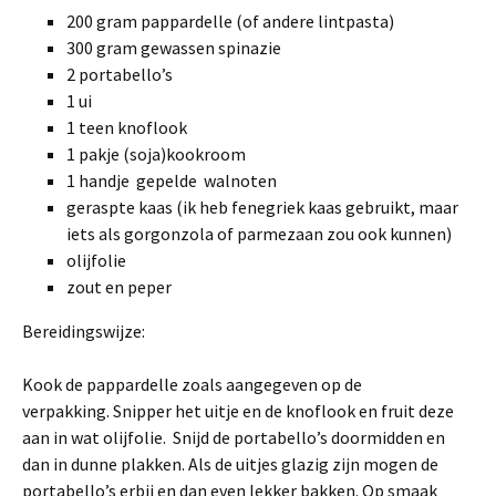
200 gram pappardelle (of andere lintpasta)
300 gram gewassen spinazie
2 portabello’s
1 ui
1 teen knoflook
1 pakje (soja)kookroom
1 handje gepelde walnoten
geraspte kaas (ik heb fenegriek kaas gebruikt, maar
iets als gorgonzola of parmezaan zou ook kunnen)
olijfolie
zout en peper
Bereidingswijze:
Kook de pappardelle zoals aangegeven op de
verpakking. Snipper het uitje en de knoflook en fruit deze
aan in wat olijfolie. Snijd de portabello’s doormidden en
dan in dunne plakken. Als de uitjes glazig zijn mogen de
portabello’s erbij en dan even lekker bakken. Op smaak