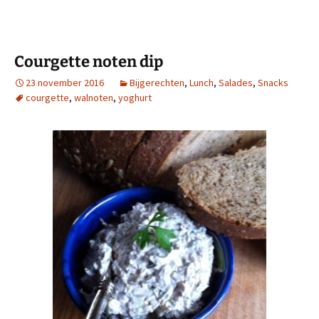
Courgette noten dip
23 november 2016
Bijgerechten
,
Lunch
,
Salades
,
Snacks
courgette
,
walnoten
,
yoghurt