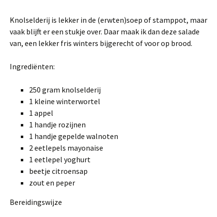
Knolselderij is lekker in de (erwten)soep of stamppot, maar
vaak blijft er een stukje over. Daar maak ik dan deze salade
van, een lekker fris winters bijgerecht of voor op brood.
Ingrediënten:
250 gram knolselderij
1 kleine winterwortel
1 appel
1 handje rozijnen
1 handje gepelde walnoten
2 eetlepels mayonaise
1 eetlepel yoghurt
beetje citroensap
zout en peper
Bereidingswijze