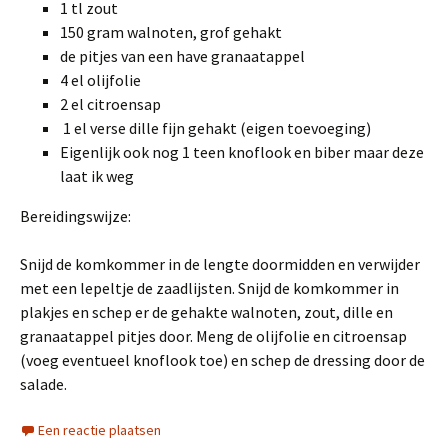
1 tl zout
150 gram walnoten, grof gehakt
de pitjes van een have granaatappel
4 el olijfolie
2 el citroensap
1 el verse dille fijn gehakt (eigen toevoeging)
Eigenlijk ook nog 1 teen knoflook en biber maar deze
laat ik weg
Bereidingswijze:
Snijd de komkommer in de lengte doormidden en verwijder
met een lepeltje de zaadlijsten. Snijd de komkommer in
plakjes en schep er de gehakte walnoten, zout, dille en
granaatappel pitjes door. Meng de olijfolie en citroensap
(voeg eventueel knoflook toe) en schep de dressing door de
salade.
Een reactie plaatsen