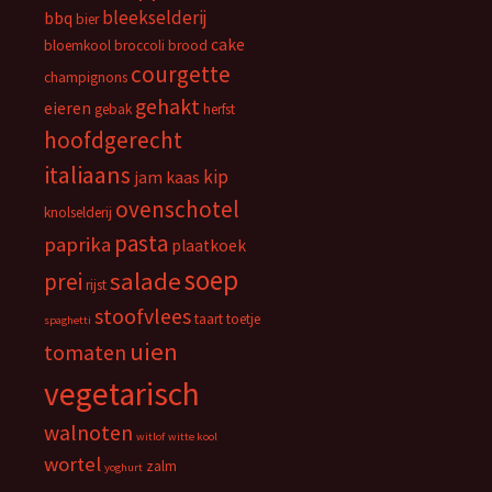
bleekselderij
bbq
bier
cake
bloemkool
broccoli
brood
courgette
champignons
gehakt
eieren
gebak
herfst
hoofdgerecht
italiaans
kip
jam
kaas
ovenschotel
knolselderij
pasta
paprika
plaatkoek
soep
salade
prei
rijst
stoofvlees
taart
toetje
spaghetti
uien
tomaten
vegetarisch
walnoten
witlof
witte kool
wortel
zalm
yoghurt