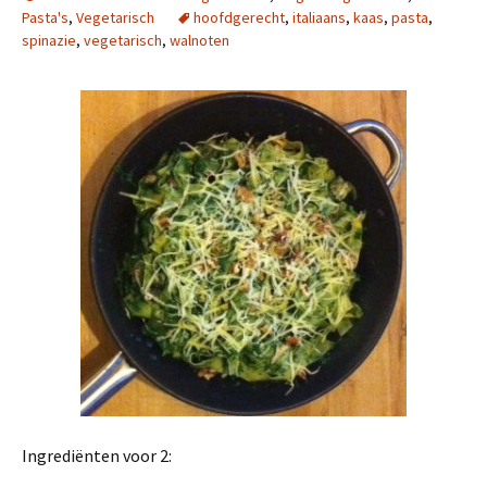
Pasta's
,
Vegetarisch
hoofdgerecht
,
italiaans
,
kaas
,
pasta
,
spinazie
,
vegetarisch
,
walnoten
Ingrediënten voor 2: