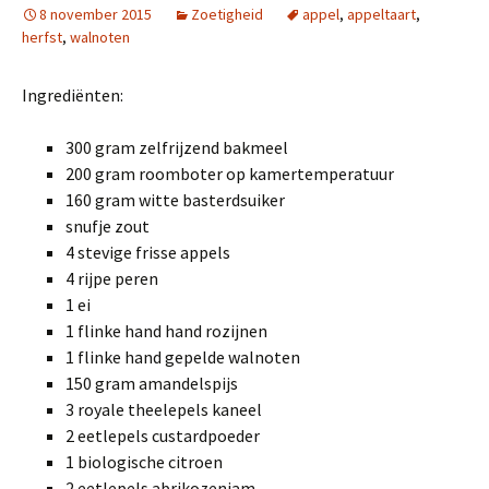
8 november 2015
Zoetigheid
appel
,
appeltaart
,
herfst
,
walnoten
Ingrediënten:
300 gram zelfrijzend bakmeel
200 gram roomboter op kamertemperatuur
160 gram witte basterdsuiker
snufje zout
4 stevige frisse appels
4 rijpe peren
1 ei
1 flinke hand hand rozijnen
1 flinke hand gepelde walnoten
150 gram amandelspijs
3 royale theelepels kaneel
2 eetlepels custardpoeder
1 biologische citroen
2 eetlepels abrikozenjam