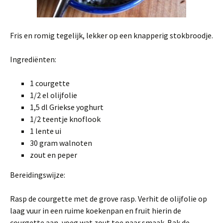
Fris en romig tegelijk, lekker op een knapperig stokbroodje.
Ingrediënten:
1 courgette
1/2 el olijfolie
1,5 dl Griekse yoghurt
1/2 teentje knoflook
1 lente ui
30 gram walnoten
zout en peper
Bereidingswijze:
Rasp de courgette met de grove rasp. Verhit de olijfolie op
laag vuur in een ruime koekenpan en fruit hierin de
courgette aan, voeg wat zout toe naar smaak. Bak de