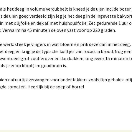
 als het deeg in volume verdubbelt is kneed je de uien incl de boter
ls de uien goed verdeeld zijn leg je het deeg in de ingevette bakvor
n met olijfolie en dek af met huishoudfolie. Zet gedurende 1 uur 
. Verwarm na 45 minuten de oven vast voor op 220 graden.
e werk: steek je vingers in wat bloem en prik deze dan in het deeg
het deeg en krijg je de typische kuiltjes van focaccia brood. Nog een
n eventueel grof zout erover en dan bakken, ongeveer 15 minuten to
als je er op klopt) en goudbruin is.
uien natuurlijk vervangen voor ander lekkers zoals fijn gehakte oli
e tomaten. Heerlijk bij de soep of borrel