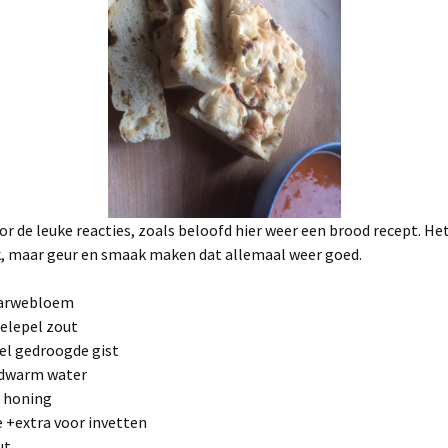
r de leuke reacties, zoals beloofd hier weer een brood recept. Het
k, maar geur en smaak maken dat allemaal weer goed.
tarwebloem
eelepel zout
el gedroogde gist
ndwarm water
l honing
ie +extra voor invetten
ut