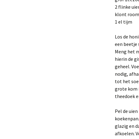
2 flinke uie
klont roo
1 el tijm
Los de honi
een beetje
Meng het me
hierin de g
geheel. Voe
nodig, afh
tot het soe
grote kom i
theedoek en
Pel de uien
koekenpan. 
glazig en d
afkoelen. V