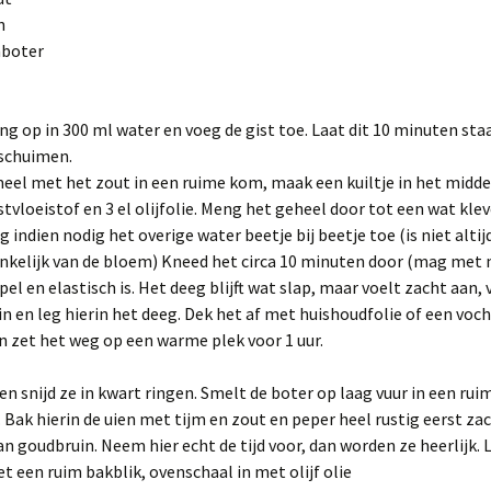
n
mboter
ng op in 300 ml water en voeg de gist toe. Laat dit 10 minuten sta
 schuimen.
el met het zout in een ruime kom, maak een kuiltje in het midde
istvloeistof en 3 el olijfolie. Meng het geheel door tot een wat klev
g indien nodig het overige water beetje bij beetje toe (is niet alti
ankelijk van de bloem) Kneed het circa 10 minuten door (mag met
pel en elastisch is. Het deeg blijft wat slap, maar voelt zacht aan, 
n en leg hierin het deeg. Dek het af met huishoudfolie of een voc
 zet het weg op een warme plek voor 1 uur.
 en snijd ze in kwart ringen. Smelt de boter op laag vuur in een rui
Bak hierin de uien met tijm en zout en peper heel rustig eerst za
an goudbruin. Neem hier echt de tijd voor, dan worden ze heerlijk. 
et een ruim bakblik, ovenschaal in met olijf olie