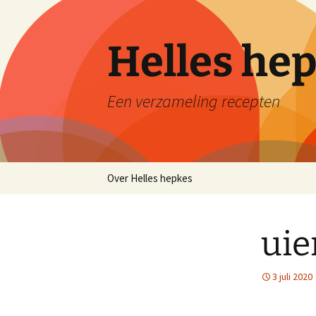
Ga
naar
de
Helles he
inhoud
Een verzameling recepten
Over Helles hepkes
uie
3 juli 2020