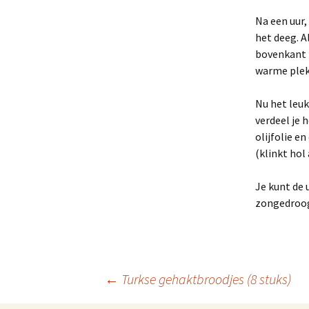
Na een uur,
het deeg. A
bovenkant i
warme plek
Nu het leuk
verdeel je 
olijfolie e
(klinkt hol 
Je kunt de 
zongedroogd
Berichtnavigatie
←
Turkse gehaktbroodjes (8 stuks)