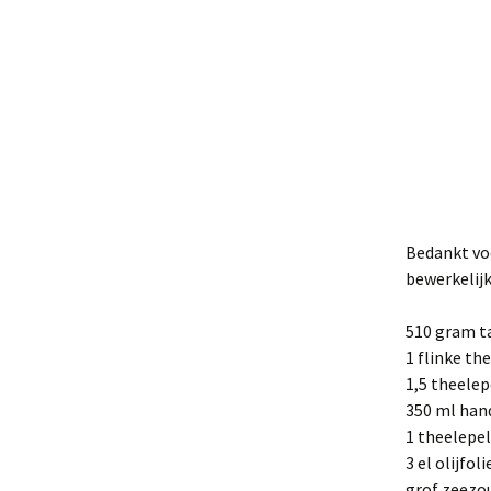
Bedankt voo
bewerkelij
510 gram 
1 flinke th
1,5 theelep
350 ml ha
1 theelepe
3 el olijfol
grof zeezo