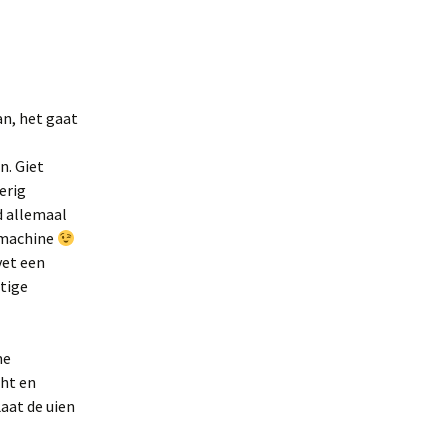
an, het gaat
n. Giet
erig
jd allemaal
 machine
vet een
htige
me
cht en
Laat de uien