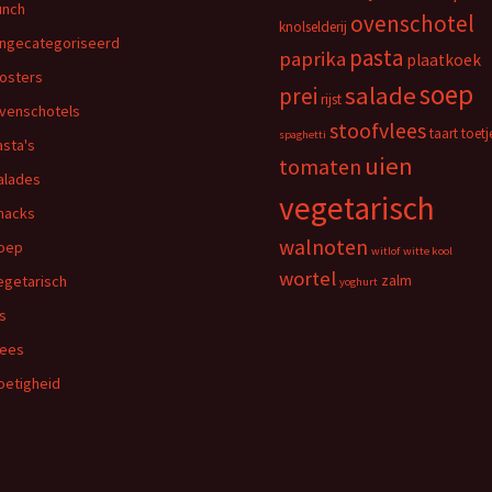
unch
ovenschotel
knolselderij
ngecategoriseerd
pasta
paprika
plaatkoek
osters
soep
salade
prei
rijst
venschotels
stoofvlees
taart
toetj
spaghetti
asta's
uien
tomaten
alades
vegetarisch
nacks
walnoten
oep
witlof
witte kool
wortel
egetarisch
zalm
yoghurt
is
lees
oetigheid