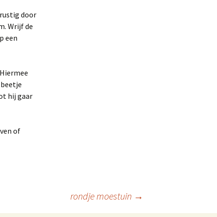
 rustig door
m. Wrijf de
op een
. Hiermee
 beetje
t hij gaar
jven of
rondje moestuin
→