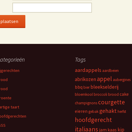
ategorieën
Tags
aardappels
ijgerechten
aardbeien
appel
abrikozen
rood
aubergines
bleekselderij
bbq
bier
rood
cake
bloemkool
broccoli
brood
roente
courgette
champignons
artige taart
gehakt
eieren
gebak
herfst
oofdgerechten
hoofdgerecht
SSS
italiaans
kip
jam
kaas