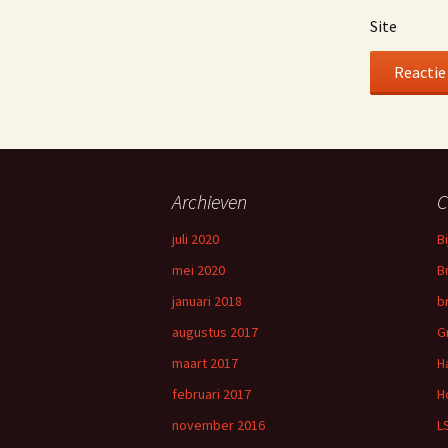
Site
Archieven
C
juli 2020
B
mei 2020
B
januari 2018
b
augustus 2017
G
maart 2017
H
februari 2017
H
november 2016
L