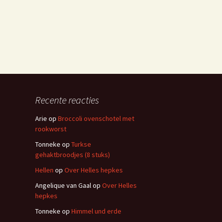
Recente reacties
Arie
op
Broccoli ovenschotel met
rookworst
Tonneke
op
Turkse
gehaktbroodjes (8 stuks)
Hellen
op
Over Helles hepkes
Angelique van Gaal
op
Over Helles
hepkes
Tonneke
op
Himmel und erde