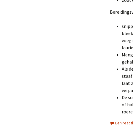
zout 
Bereidingsw
snipp
bleek
voeg 
lauri
Meng 
gehak
Als d
staaf
laat 
verpa
De so
of ba
roere
Een react