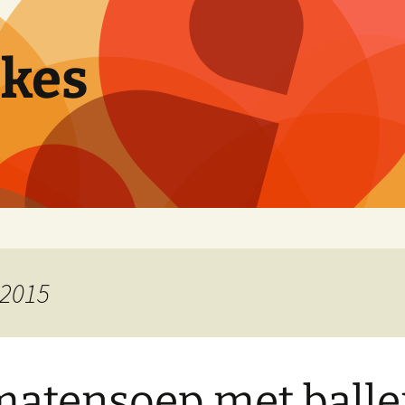
pkes
 2015
atensoep met balle