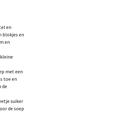
tel en
n blokjes en
jm en
 kleine
soep met een
s toe en
p de
etje suiker
door de soep