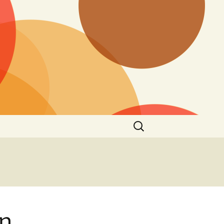
Zoeken
naar:
n