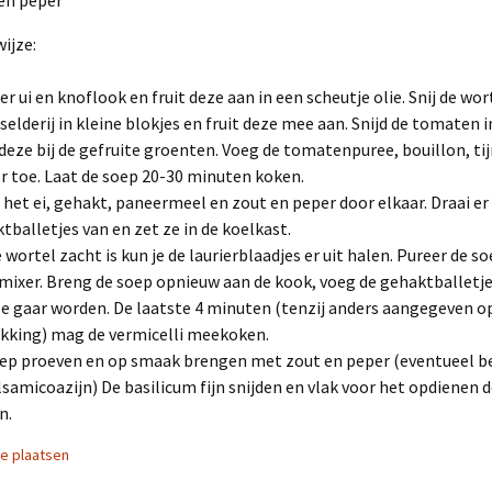
en peper
ijze:
er ui en knoflook en fruit deze aan in een scheutje olie. Snij de wor
selderij in kleine blokjes en fruit deze mee aan. Snijd de tomaten i
deze bij de gefruite groenten. Voeg de tomatenpuree, bouillon, ti
er toe. Laat de soep 20-30 minuten koken.
het ei, gehakt, paneermeel en zout en peper door elkaar. Draai er
tballetjes van en zet ze in de koelkast.
e wortel zacht is kun je de laurierblaadjes er uit halen. Pureer de 
mixer. Breng de soep opnieuw aan de kook, voeg de gehaktballetje
ze gaar worden. De laatste 4 minuten (tenzij anders aangegeven o
kking) mag de vermicelli meekoken.
ep proeven en op smaak brengen met zout en peper (eventueel be
lsamicoazijn) De basilicum fijn snijden en vlak voor het opdienen 
n.
ie plaatsen