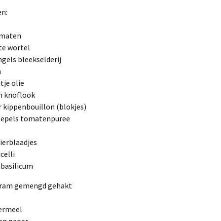
en:
omaten
te wortel
ngels bleekselderij
n
tje olie
n knoflook
er kippenbouillon (blokjes)
lepels tomatenpuree
rierblaadjes
celli
 basilicum
gram gemengd gehakt
ermeel