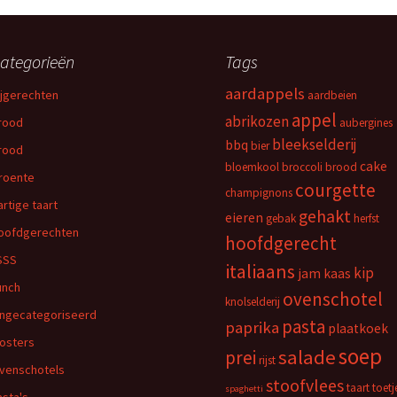
ategorieën
Tags
aardappels
ijgerechten
aardbeien
appel
abrikozen
rood
aubergines
bleekselderij
bbq
bier
rood
cake
bloemkool
broccoli
brood
roente
courgette
champignons
artige taart
gehakt
eieren
gebak
herfst
oofdgerechten
hoofdgerecht
SSS
italiaans
kip
jam
kaas
unch
ovenschotel
knolselderij
ngecategoriseerd
pasta
paprika
plaatkoek
osters
soep
salade
prei
rijst
venschotels
stoofvlees
taart
toetj
spaghetti