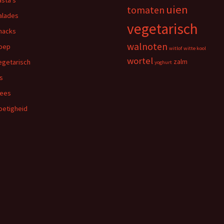
asta's
uien
tomaten
alades
vegetarisch
nacks
walnoten
oep
witlof
witte kool
wortel
egetarisch
zalm
yoghurt
is
lees
oetigheid