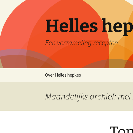
Ga
naar
de
Helles he
inhoud
Een verzameling recepten
Over Helles hepkes
Maandelijks archief: mei
Tom