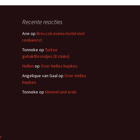
Recente reacties
Arie
op
Broccoli ovenschotel met
rookworst
Tonneke
op
Turkse
gehaktbroodjes (8 stuks)
Hellen
op
Over Helles hepkes
Angelique van Gaal
op
Over Helles
hepkes
Tonneke
op
Himmel und erde
e