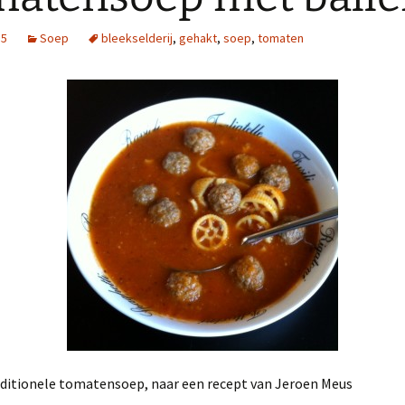
15
Soep
bleekselderij
,
gehakt
,
soep
,
tomaten
aditionele tomatensoep, naar een recept van Jeroen Meus