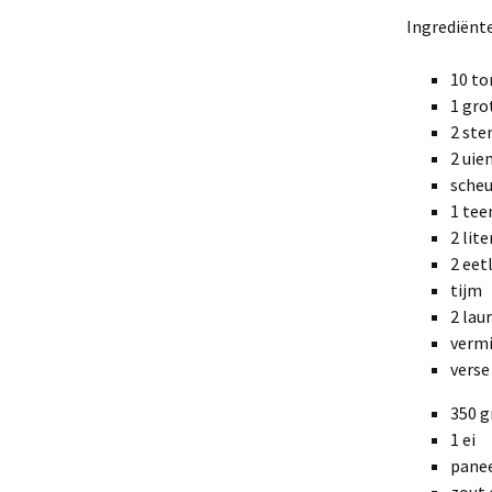
Ingrediënt
10 t
1 gro
2 ste
2 uie
scheu
1 tee
2 lit
2 eet
tijm
2 lau
vermi
verse
350 
1 ei
pane