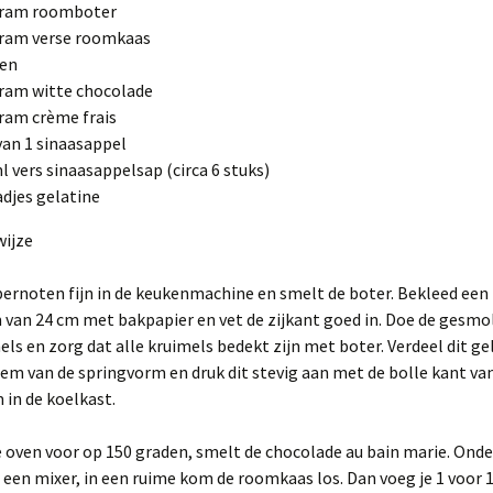
gram roomboter
gram verse roomkaas
ren
ram witte chocolade
ram crème frais
van 1 sinaasappel
l vers sinaasappelsap (circa 6 stuks)
adjes gelatine
wijze
ernoten fijn in de keukenmachine en smelt de boter. Bekleed een
van 24 cm met bakpapier en vet de zijkant goed in. Doe de gesmo
mels en zorg dat alle kruimels bedekt zijn met boter. Verdeel dit g
em van de springvorm en druk dit stevig aan met de bolle kant van
 in de koelkast.
 oven voor op 150 graden, smelt de chocolade au bain marie. Ond
 een mixer, in een ruime kom de roomkaas los. Dan voeg je 1 voor 1