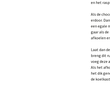
en het rasp
Als de choc
erdoor. Dan
een egale m
gaar als de
afkoelen en
Laat dan de
breng dit ru
voeg deze a
Als het afk
het dik gen
de koelkast