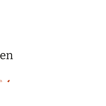
 en
ch