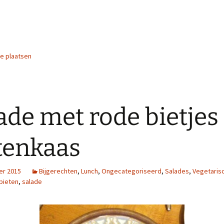
ie plaatsen
ade met rode bietjes
tenkaas
er 2015
Bijgerechten
,
Lunch
,
Ongecategoriseerd
,
Salades
,
Vegetaris
bieten
,
salade