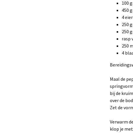
100 
450 
4 eie
250 g
250 g
rasp 
250 m
4 bla
Bereidings
Maal de pep
springvorm 
bij de krui
over de bod
Zet de vorm
Verwarm de
klop je met