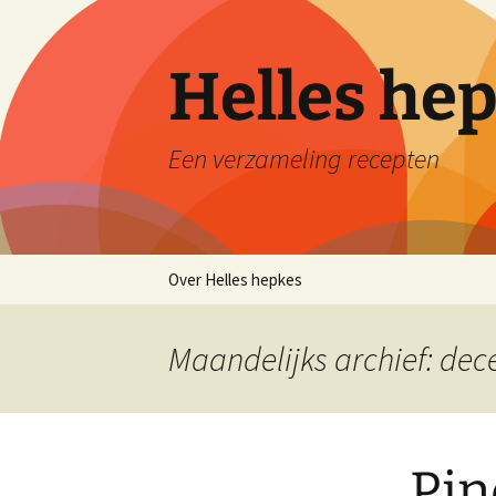
Ga
naar
de
Helles he
inhoud
Een verzameling recepten
Over Helles hepkes
Maandelijks archief: de
Pin