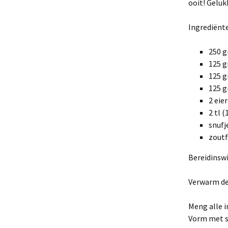
ooit! Geluk
Ingrediënt
250 g
125 g
125 g
125 
2 eie
2 tl 
snufj
zoutf
Bereidinswi
Verwarm de
Meng alle i
Vorm met sc