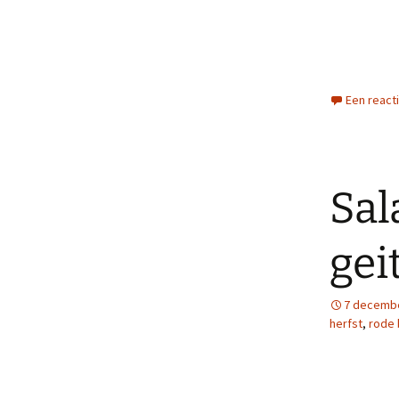
Een react
Sal
gei
7 decemb
herfst
,
rode 