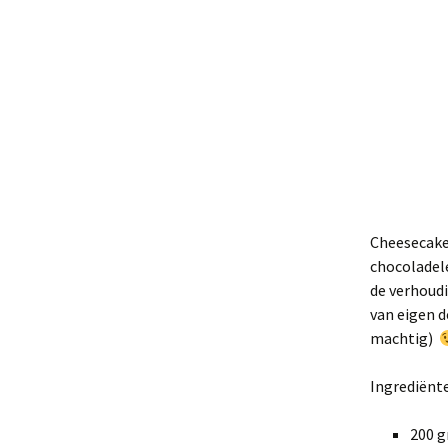
Cheesecake 
chocoladele
de verhoudi
van eigen d
machtig)
Ingrediënt
200 