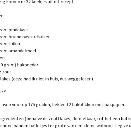
kig komen er 32 koekjes uit dit recept…
en:
ram pindakaas
ram bruine basterdsuiker
ram suiker
gram amandelmeel
ren
(10 gram) bakpoeder
e zout
lakes (deze had ik niet in huis, dus weggelaten)
jze
 oven voor op 175 graden, bekleed 2 bakblikken met bakpapier.
ngrediënten (behalve de zoutflakes) door elkaar, tot het een bal i
hone handen balletjes ter grote van een kleine walnoot. Leg ze u