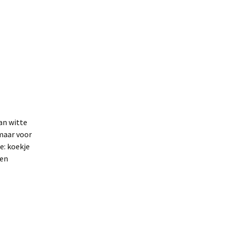
an witte
 maar voor
e: koekje
(en