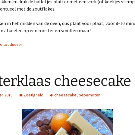
ikken en druk de balletjes platter met een vork (of koekjes stempe
entueel met de zoutflakes.
en in het midden van de oven, dus plaat voor plaat, voor 8-10 min
en afkoelen op een rooster en smullen maar!
ie tot dusver
terklaas cheesecake
er 2015
Zoetigheid
cheesecake
,
pepernoten