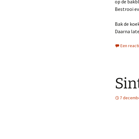
op de bakbl
Bestrooi ev
Bak de koek
Daarna lat
Een react
Sin
7 decemb