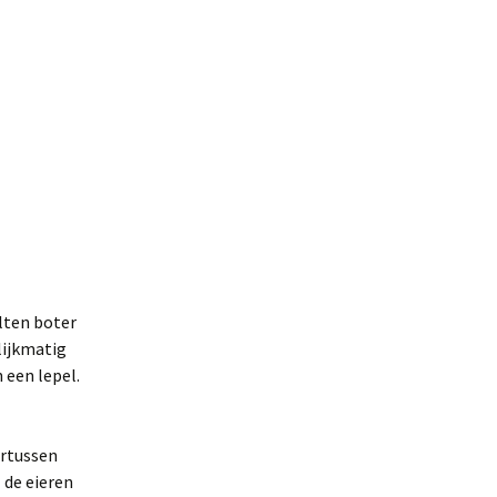
lten boter
elijkmatig
 een lepel.
ertussen
 de eieren