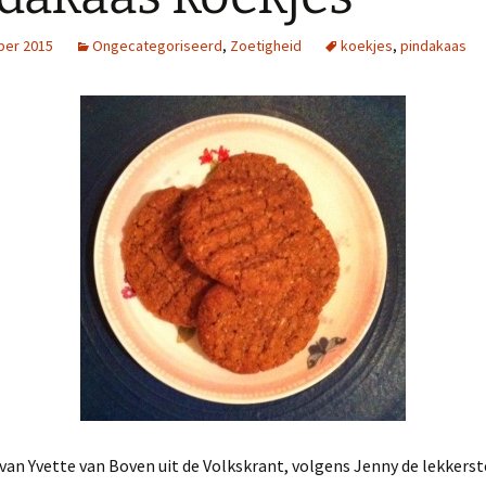
ber 2015
Ongecategoriseerd
,
Zoetigheid
koekjes
,
pindakaas
van Yvette van Boven uit de Volkskrant, volgens Jenny de lekkerst