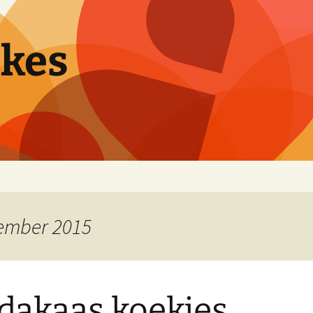
pkes
cember 2015
dakaas koekjes