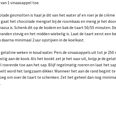
 van 1 sinaasappel toe.
olade gesmolten is haal je dit van het water af en roer je de crème 
 gaat het chocolade mengsel bij de roomkaas en meng je het door
assa is. Schenk dit op de bodem en bak de taart 50/55 minuten. De
 randen stevig en het midden wiebelig is. Laat de taart eerst een b
 daarna minimaal 2 uur opstijven in de koelkast.
 gelatine weken in koud water. Pers de sinaasappels uit tot je 250
stig aan de kook. Als het kookt zet je het vuur uit, knijp je de gelat
l roerende toe aan het sap. Blijf regelmatig roeren en laat het sa
oelt word het langzaam dikker. Wanneer het aan de rand begint te 
oeg om over de taart te schenken. Zet het geheel dan nog minimaa
.