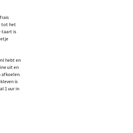
frais
 tot het
 taart is
eetje
 ml hebt en
ine uit en
p afkoelen.
kleven is
l 1 uur in