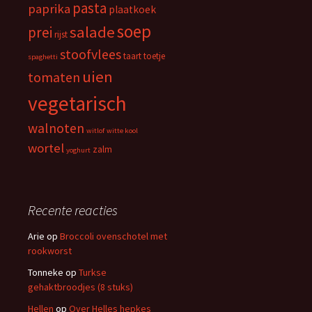
pasta
paprika
plaatkoek
soep
salade
prei
rijst
stoofvlees
taart
toetje
spaghetti
uien
tomaten
vegetarisch
walnoten
witlof
witte kool
wortel
zalm
yoghurt
Recente reacties
Arie
op
Broccoli ovenschotel met
rookworst
Tonneke
op
Turkse
gehaktbroodjes (8 stuks)
Hellen
op
Over Helles hepkes