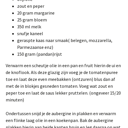
zout en peper
20 gram margarine
25 gram bloem
350 ml melk
snufje kaneel
geraspte kaas naar smaak( belegen, mozzarella,
Parmezaanse enz)
150 gram (pandan)rijst
Verwarm een scheutje olie in een pan en fruit hierin de ui en
de knoflook. Als deze glazig zijn voeg je de tomatenpuree
toe en laat deze even meebakken (ontzuren) blus dan af
met de in blokjes gesneden tomaten. Voeg wat zout en
peper toe en laat de saus lekker pruttelen. (ongeveer 15/20
minuten)
Ondertussen snijd je de aubergine in plakken en verwarm
een flinke laag olie in een koekenpan. Bak de aubergine
plakken hierin aan beide kanten bruin en leg daarna op wat