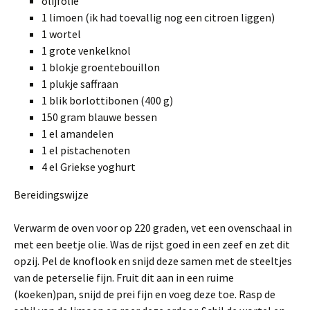
olijfolie
1 limoen (ik had toevallig nog een citroen liggen)
1 wortel
1 grote venkelknol
1 blokje groentebouillon
1 plukje saffraan
1 blik borlottibonen (400 g)
150 gram blauwe bessen
1 el amandelen
1 el pistachenoten
4 el Griekse yoghurt
Bereidingswijze
Verwarm de oven voor op 220 graden, vet een ovenschaal in
met een beetje olie. Was de rijst goed in een zeef en zet dit
opzij. Pel de knoflook en snijd deze samen met de steeltjes
van de peterselie fijn. Fruit dit aan in een ruime
(koeken)pan, snijd de prei fijn en voeg deze toe. Rasp de