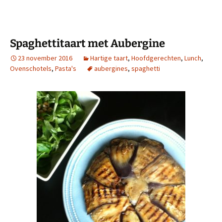
Spaghettitaart met Aubergine
23 november 2016
Hartige taart
,
Hoofdgerechten
,
Lunch
,
Ovenschotels
,
Pasta's
aubergines
,
spaghetti