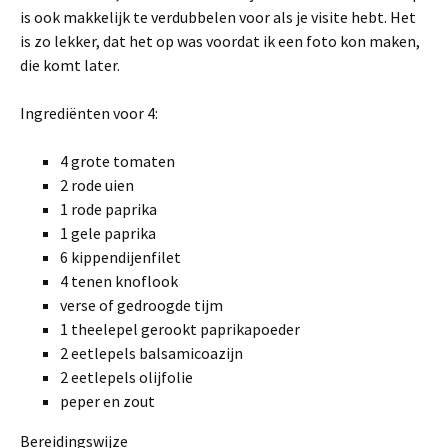
is ook makkelijk te verdubbelen voor als je visite hebt. Het
is zo lekker, dat het op was voordat ik een foto kon maken,
die komt later.
Ingrediënten voor 4:
4 grote tomaten
2 rode uien
1 rode paprika
1 gele paprika
6 kippendijenfilet
4 tenen knoflook
verse of gedroogde tijm
1 theelepel gerookt paprikapoeder
2 eetlepels balsamicoazijn
2 eetlepels olijfolie
peper en zout
Bereidingswijze