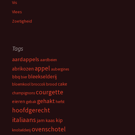
Vis
Vlees
Zoetigheid
Tags
aardappels
aardbeien
appel
abrikozen
aubergines
bleekselderij
bbq
bier
cake
bloemkool
broccoli
brood
courgette
champignons
gehakt
eieren
gebak
herfst
hoofdgerecht
italiaans
kip
jam
kaas
ovenschotel
knolselderij