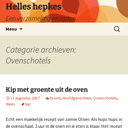
Ga
Helles hepkes
naar
Een verzameling recepten
de
inhoud
Zoeken
Menu
naar:
Categorie archieven:
Ovenschotels
Kip met groente uit de oven
13 augustus 2017
brood
,
Hoofdgerechten
,
Ovenschotels
,
Vlees
kip
Echt een makkelijk recept van Jamie Oliver. Als hups hups in
de ovenschaal, 1 uur in de oven en je eten is klaar. Het recept