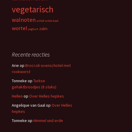
vegetarisch
walnoten
witlof
witte kool
wortel
zalm
yoghurt
Recente reacties
Arie
op
Broccoli ovenschotel met
rookworst
Tonneke
op
Turkse
gehaktbroodjes (8 stuks)
Hellen
op
Over Helles hepkes
Angelique van Gaal
op
Over Helles
hepkes
Tonneke
op
Himmel und erde