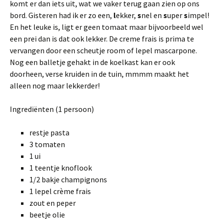
komt er dan iets uit, wat we vaker terug gaan zien op ons
bord. Gisteren had ik er zo een,
l
ekker,
s
nel en
s
uper
s
impel!
En het leuke is, ligt er geen tomaat maar bijvoorbeeld wel
een prei dan is dat ook lekker. De creme frais is prima te
vervangen door een scheutje room of lepel mascarpone.
Nog een balletje gehakt in de koelkast kan er ook
doorheen, verse kruiden in de tuin, mmmm maakt het
alleen nog maar lekkerder!
Ingrediënten (1 persoon)
restje pasta
3 tomaten
1 ui
1 teentje knoflook
1/2 bakje champignons
1 lepel crème frais
zout en peper
beetje olie