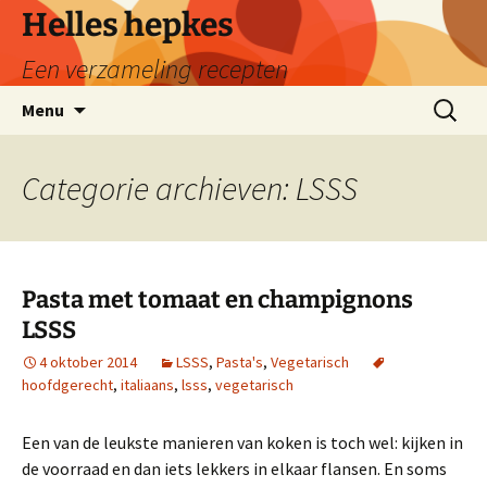
Ga
Helles hepkes
naar
Een verzameling recepten
de
inhoud
Zoeken
Menu
naar:
Categorie archieven: LSSS
Pasta met tomaat en champignons
LSSS
4 oktober 2014
LSSS
,
Pasta's
,
Vegetarisch
hoofdgerecht
,
italiaans
,
lsss
,
vegetarisch
Een van de leukste manieren van koken is toch wel: kijken in
de voorraad en dan iets lekkers in elkaar flansen. En soms