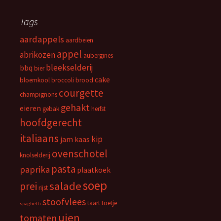
Tags
aardappels
aardbeien
appel
abrikozen
aubergines
bleekselderij
bbq
bier
cake
bloemkool
broccoli
brood
courgette
champignons
gehakt
eieren
gebak
herfst
hoofdgerecht
italiaans
kip
jam
kaas
ovenschotel
knolselderij
pasta
paprika
plaatkoek
soep
salade
prei
rijst
stoofvlees
taart
toetje
spaghetti
uien
tomaten