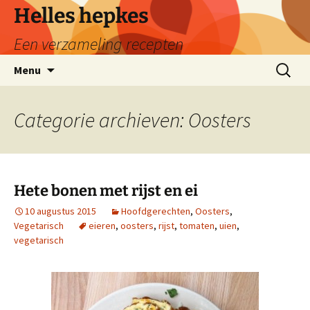
Ga
Helles hepkes
naar
Een verzameling recepten
de
inhoud
Zoeken
Menu
naar:
Categorie archieven: Oosters
Hete bonen met rijst en ei
10 augustus 2015
Hoofdgerechten
,
Oosters
,
Vegetarisch
eieren
,
oosters
,
rijst
,
tomaten
,
uien
,
vegetarisch