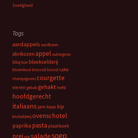
Zoetigheid
Tags
aardappels
aardbeien
appel
abrikozen
aubergines
bleekselderij
bbq
bier
cake
bloemkool
broccoli
brood
courgette
champignons
gehakt
eieren
gebak
herfst
hoofdgerecht
italiaans
kip
jam
kaas
ovenschotel
knolselderij
pasta
paprika
plaatkoek
soep
salade
prei
rijst