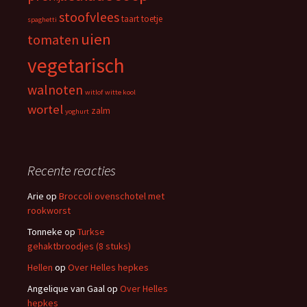
stoofvlees
taart
toetje
spaghetti
uien
tomaten
vegetarisch
walnoten
witlof
witte kool
wortel
zalm
yoghurt
Recente reacties
Arie
op
Broccoli ovenschotel met
rookworst
Tonneke
op
Turkse
gehaktbroodjes (8 stuks)
Hellen
op
Over Helles hepkes
Angelique van Gaal
op
Over Helles
hepkes