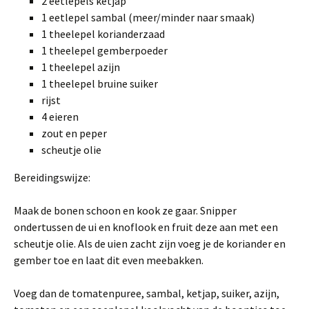
2 eetlepels ketjap
1 eetlepel sambal (meer/minder naar smaak)
1 theelepel korianderzaad
1 theelepel gemberpoeder
1 theelepel azijn
1 theelepel bruine suiker
rijst
4 eieren
zout en peper
scheutje olie
Bereidingswijze:
Maak de bonen schoon en kook ze gaar. Snipper
ondertussen de ui en knoflook en fruit deze aan met een
scheutje olie. Als de uien zacht zijn voeg je de koriander en
gember toe en laat dit even meebakken.
Voeg dan de tomatenpuree, sambal, ketjap, suiker, azijn,