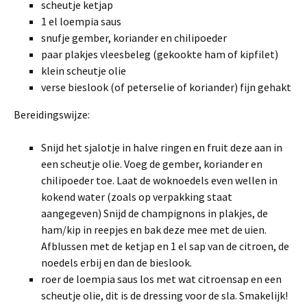
scheutje ketjap
1 el loempia saus
snufje gember, koriander en chilipoeder
paar plakjes vleesbeleg (gekookte ham of kipfilet)
klein scheutje olie
verse bieslook (of peterselie of koriander) fijn gehakt
Bereidingswijze:
Snijd het sjalotje in halve ringen en fruit deze aan in
een scheutje olie. Voeg de gember, koriander en
chilipoeder toe. Laat de woknoedels even wellen in
kokend water (zoals op verpakking staat
aangegeven) Snijd de champignons in plakjes, de
ham/kip in reepjes en bak deze mee met de uien.
Afblussen met de ketjap en 1 el sap van de citroen, de
noedels erbij en dan de bieslook.
roer de loempia saus los met wat citroensap en een
scheutje olie, dit is de dressing voor de sla. Smakelijk!