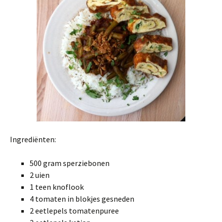
Ingrediënten:
500 gram sperziebonen
2 uien
1 teen knoflook
4 tomaten in blokjes gesneden
2 eetlepels tomatenpuree