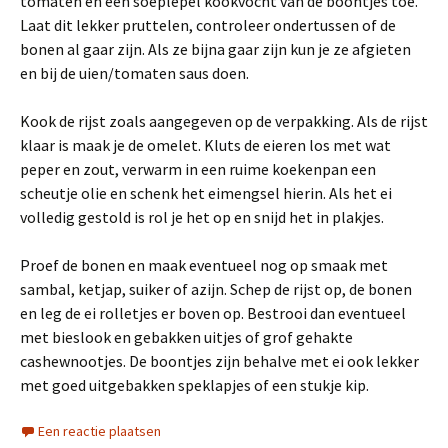
tomaten en een soeplepel kookvocht van de boontjes toe.
Laat dit lekker pruttelen, controleer ondertussen of de
bonen al gaar zijn. Als ze bijna gaar zijn kun je ze afgieten
en bij de uien/tomaten saus doen.
Kook de rijst zoals aangegeven op de verpakking. Als de rijst
klaar is maak je de omelet. Kluts de eieren los met wat
peper en zout, verwarm in een ruime koekenpan een
scheutje olie en schenk het eimengsel hierin. Als het ei
volledig gestold is rol je het op en snijd het in plakjes.
Proef de bonen en maak eventueel nog op smaak met
sambal, ketjap, suiker of azijn. Schep de rijst op, de bonen
en leg de ei rolletjes er boven op. Bestrooi dan eventueel
met bieslook en gebakken uitjes of grof gehakte
cashewnootjes. De boontjes zijn behalve met ei ook lekker
met goed uitgebakken speklapjes of een stukje kip.
Een reactie plaatsen