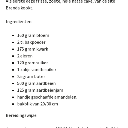
Als eerste deze frisse, zoete, hele natte cake, van de site
Brenda kookt.
Ingrediënten:
160 gram bloem
2 tl bakpoeder
175 gram kwark
2 eieren
120 gram suiker
1 zakje vanillesuiker
25 gram boter
500 gram aardbeien
125 gram aardbeienjam
handje geschaafde amandelen.
bakblik van 20/30 cm
Bereidingswijze: