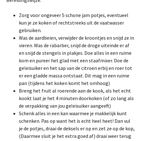
Bereidingswijze:
Zorg voor ongeveer 5 schone jam potjes, eventueel
kun je ze koken of rechtstreeks uit de vaatwasser
gebruiken.
Was de aardbeien, verwijder de kroontjes en snijd ze in
vieren. Was de rabarber, snijd de droge uiteinde er af
en snijd de stengels in plakjes. Doe alles in een ruime
kom en pureer het glad met een staafmixer. Doe de
geleisuiker en het sap van de citroen erbij en roer tot
er een gladde massa ontstaat. Dit mag in een ruime
pan (tijdens het koken komt het omhoog)
Breng het fruit al roerende aan de kook, als het echt
kookt laat je het 4 minuten doorkoken (of zo lang als
de verpakking van jou geleisuiker aangeeft)
Schenk alles in een kan waarmee je makkelijk kunt
schenken. Pas op want het is echt heel heet! Dan vul
je de potjes, draai de deksels er op en zet ze op de kop,
(Daarmee sluit je het extra goed af) draai weer terug