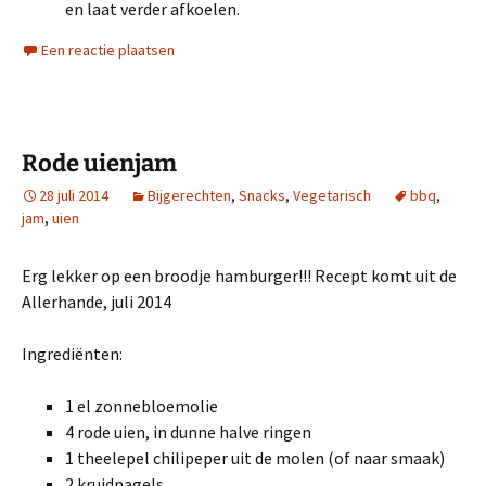
en laat verder afkoelen.
Een reactie plaatsen
Rode uienjam
28 juli 2014
Bijgerechten
,
Snacks
,
Vegetarisch
bbq
,
jam
,
uien
Erg lekker op een broodje hamburger!!! Recept komt uit de
Allerhande, juli 2014
Ingrediënten:
1 el zonnebloemolie
4 rode uien, in dunne halve ringen
1 theelepel chilipeper uit de molen (of naar smaak)
2 kruidnagels