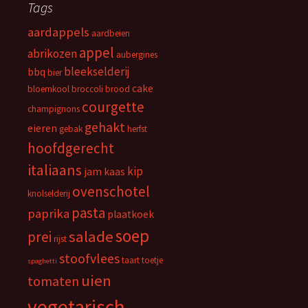
Tags
aardappels
aardbeien
appel
abrikozen
aubergines
bleekselderij
bbq
bier
cake
bloemkool
broccoli
brood
courgette
champignons
gehakt
eieren
gebak
herfst
hoofdgerecht
italiaans
kip
jam
kaas
ovenschotel
knolselderij
pasta
paprika
plaatkoek
soep
salade
prei
rijst
stoofvlees
taart
toetje
spaghetti
uien
tomaten
vegetarisch