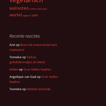
walnoten
witlof
witte kool
wortel
zalm
yoghurt
Recente reacties
Arie
op
Broccoli ovenschotel met
rookworst
Tonneke
op
Turkse
gehaktbroodjes (8 stuks)
Hellen
op
Over Helles hepkes
Angelique van Gaal
op
Over Helles
hepkes
Tonneke
op
Himmel und erde