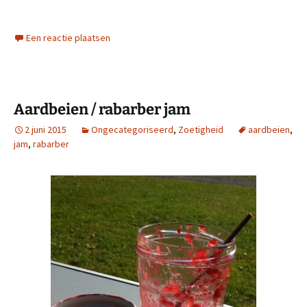
Een reactie plaatsen
Aardbeien / rabarber jam
2 juni 2015
Ongecategoriseerd
,
Zoetigheid
aardbeien
,
jam
,
rabarber