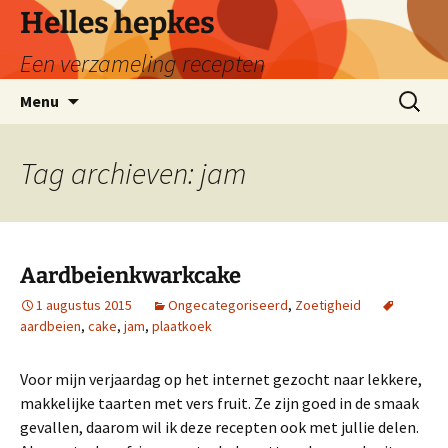
Ga
Helles hepkes
naar
Een verzameling recepten
de
inhoud
Zoeken
Menu
naar:
Tag archieven: jam
Aardbeienkwarkcake
1 augustus 2015
Ongecategoriseerd
,
Zoetigheid
aardbeien
,
cake
,
jam
,
plaatkoek
Voor mijn verjaardag op het internet gezocht naar lekkere,
makkelijke taarten met vers fruit. Ze zijn goed in de smaak
gevallen, daarom wil ik deze recepten ook met jullie delen.