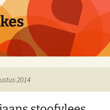
pkes
gustus 2014
liaans stoofvlees