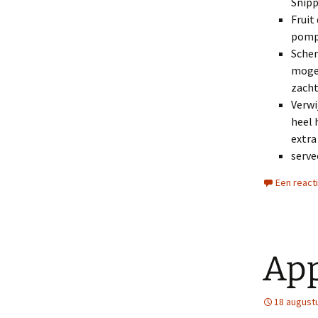
Snipp
Fruit
pomp
Schen
mogen
zacht 
Verwi
heel 
extra 
serve
Een react
App
18 august