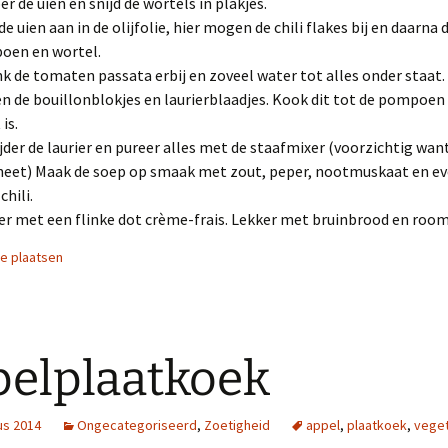
er de uien en snijd de wortels in plakjes.
 de uien aan in de olijfolie, hier mogen de chili flakes bij en daarna 
oen en wortel.
k de tomaten passata erbij en zoveel water tot alles onder staat. 
 de bouillonblokjes en laurierblaadjes. Kook dit tot de pompoe
is.
jder de laurier en pureer alles met de staafmixer (voorzichtig want
heet) Maak de soep op smaak met zout, peper, nootmuskaat en e
chili.
er met een flinke dot crème-frais. Lekker met bruinbrood en roo
ie plaatsen
elplaatkoek
us 2014
Ongecategoriseerd
,
Zoetigheid
appel
,
plaatkoek
,
veget