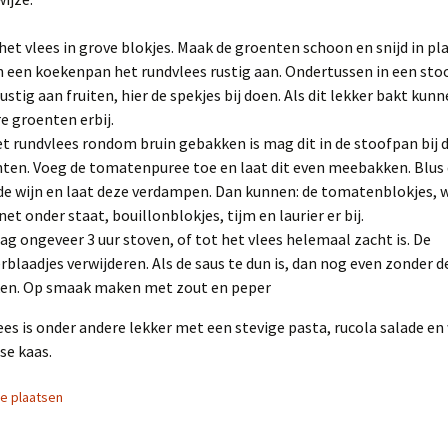
 het vlees in grove blokjes. Maak de groenten schoon en snijd in pla
n een koekenpan het rundvlees rustig aan. Ondertussen in een sto
rustig aan fruiten, hier de spekjes bij doen. Als dit lekker bakt kun
e groenten erbij.
et rundvlees rondom bruin gebakken is mag dit in de stoofpan bij 
ten. Voeg de tomatenpuree toe en laat dit even meebakken. Blus 
de wijn en laat deze verdampen. Dan kunnen: de tomatenblokjes, 
 net onder staat, bouillonblokjes, tijm en laurier er bij.
ag ongeveer 3 uur stoven, of tot het vlees helemaal zacht is. De
erblaadjes verwijderen. Als de saus te dun is, dan nog even zonder d
en. Op smaak maken met zout en peper
ees is onder andere lekker met een stevige pasta, rucola salade en
e kaas.
ie plaatsen