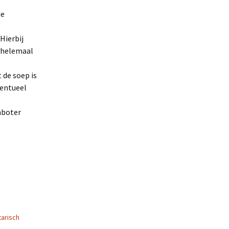
de
Hierbij
n helemaal
 de soep is
ventueel
mboter
arisch