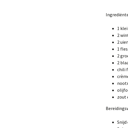
Ingrediënt
1 kle
2 win
2 uie
1 fle
2 gro
2 bla
chili 
crème
noot
olijfo
zout 
Bereidingsw
Snijd