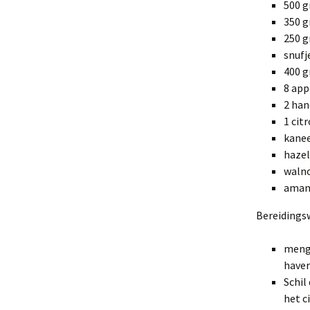
500 g
350 g
250 
snufj
400 
8 app
2 han
1 cit
kane
haze
waln
aman
Bereidingsw
meng 
haver
Schil
het c