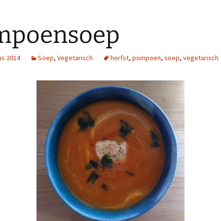
mpoensoep
us 2014
Soep
,
Vegetarisch
herfst
,
pompoen
,
soep
,
vegetarisch