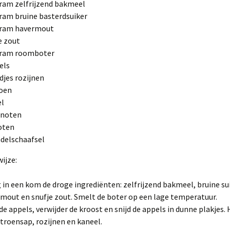
ram zelfrijzend bakmeel
ram bruine basterdsuiker
gram havermout
e zout
gram roomboter
els
djes rozijnen
roen
el
lnoten
oten
delschaafsel
ijze:
in een kom de droge ingrediënten: zelfrijzend bakmeel, bruine sui
mout en snufje zout. Smelt de boter op een lage temperatuur.
 de appels, verwijder de kroost en snijd de appels in dunne plakjes.
itroensap, rozijnen en kaneel.