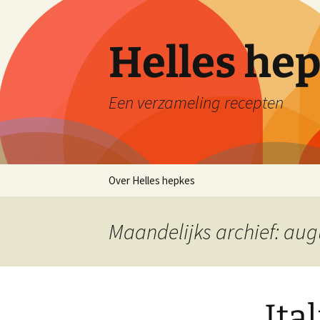
Ga
naar
de
Helles he
inhoud
Een verzameling recepten
Over Helles hepkes
Maandelijks archief: au
Ita