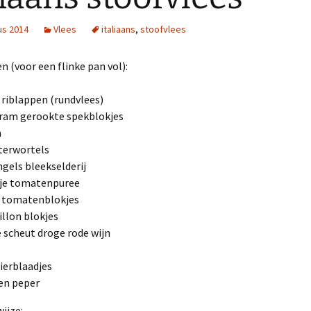
us 2014
Vlees
italiaans
,
stoofvlees
n (voor een flinke pan vol):
o riblappen (rundvlees)
ram gerookte spekblokjes
n
terwortels
ngels bleekselderij
kje tomatenpuree
k tomatenblokjes
illon blokjes
e scheut droge rode wijn
rierblaadjes
en peper
ijze: