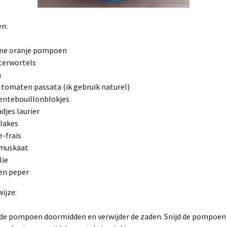
en:
ine oranje pompoen
terwortels
n
s tomaten passata (ik gebruik naturel)
entebouillonblokjes
adjes laurier
flakes
-frais
muskaat
lie
en peper
ijze:
 de pompoen doormidden en verwijder de zaden. Snijd de pompoen i