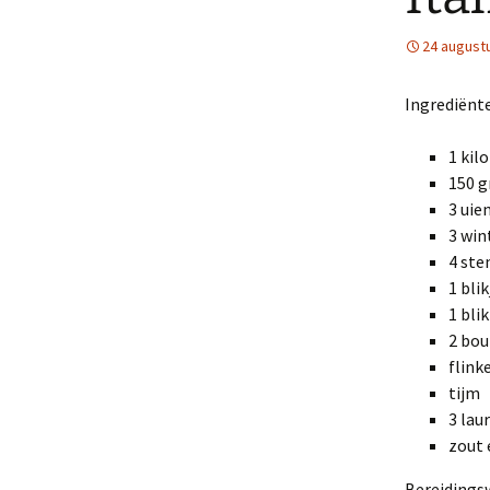
24 august
Ingrediënte
1 kil
150 g
3 uie
3 win
4 ste
1 bli
1 bli
2 bou
flink
tijm
3 lau
zout 
Bereidingsw