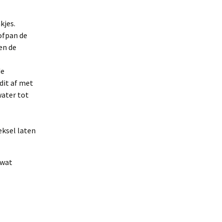
kjes.
ofpan de
nen de
de
dit af met
water tot
eksel laten
 wat