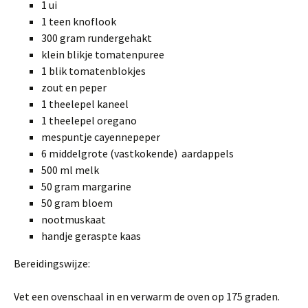
1 ui
1 teen knoflook
300 gram rundergehakt
klein blikje tomatenpuree
1 blik tomatenblokjes
zout en peper
1 theelepel kaneel
1 theelepel oregano
mespuntje cayennepeper
6 middelgrote (vastkokende) aardappels
500 ml melk
50 gram margarine
50 gram bloem
nootmuskaat
handje geraspte kaas
Bereidingswijze:
Vet een ovenschaal in en verwarm de oven op 175 graden.