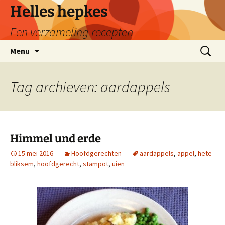
Ga
Helles hepkes
naar
Een verzameling recepten
de
inhoud
Zoeken
Menu
naar:
Tag archieven: aardappels
Himmel und erde
15 mei 2016
Hoofdgerechten
aardappels
,
appel
,
hete
bliksem
,
hoofdgerecht
,
stampot
,
uien