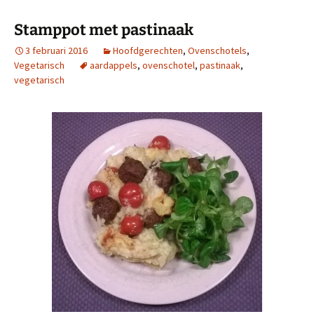
Stamppot met pastinaak
3 februari 2016
Hoofdgerechten
,
Ovenschotels
,
Vegetarisch
aardappels
,
ovenschotel
,
pastinaak
,
vegetarisch