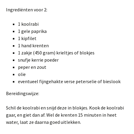
Ingrediënten voor 2:
1 koolrabi
1 gele paprika
1 kipfilet
1 hand krenten
1 zakje (450 gram) krieltjes of blokjes
snufje kerrie poeder
peper en zout
olie
eventueel fijngehakte verse peterselie of bieslook
Bereidingswijze:
Schil de koolrabi en snijd deze in blokjes. Kook de koolrabi
gaar, en giet dan af. Wel de krenten 15 minuten in heet
water, laat ze daarna goed uitlekken.