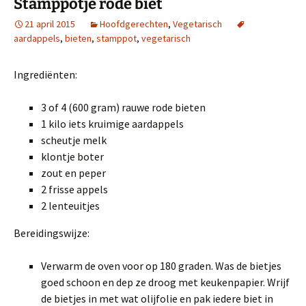
Stamppotje rode biet
21 april 2015
Hoofdgerechten
,
Vegetarisch
aardappels
,
bieten
,
stamppot
,
vegetarisch
Ingrediënten:
3 of 4 (600 gram) rauwe rode bieten
1 kilo iets kruimige aardappels
scheutje melk
klontje boter
zout en peper
2 frisse appels
2 lenteuitjes
Bereidingswijze:
Verwarm de oven voor op 180 graden. Was de bietjes
goed schoon en dep ze droog met keukenpapier. Wrijf
de bietjes in met wat olijfolie en pak iedere biet in