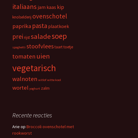
italiaans
kip
jam
kaas
ovenschotel
knolselderij
pasta
paprika
plaatkoek
soep
salade
prei
rijst
stoofvlees
taart
toetje
spaghetti
uien
tomaten
vegetarisch
walnoten
witlof
witte kool
wortel
zalm
yoghurt
Recente reacties
Arie
op
Broccoli ovenschotel met
rookworst