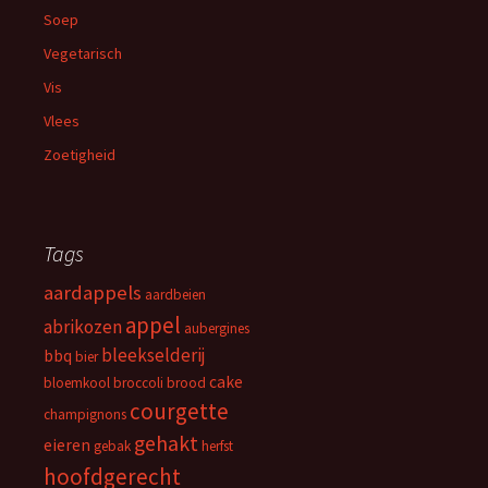
Soep
Vegetarisch
Vis
Vlees
Zoetigheid
Tags
aardappels
aardbeien
appel
abrikozen
aubergines
bleekselderij
bbq
bier
cake
bloemkool
broccoli
brood
courgette
champignons
gehakt
eieren
gebak
herfst
hoofdgerecht