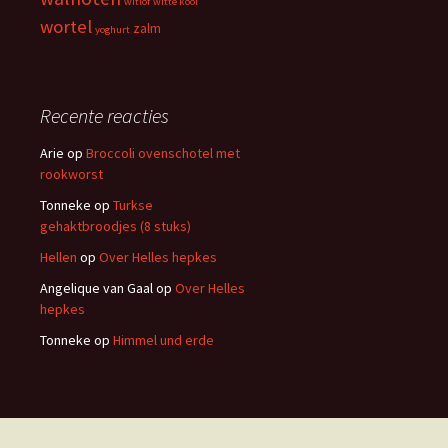
witlof
witte kool
wortel
zalm
yoghurt
Recente reacties
Arie
op
Broccoli ovenschotel met
rookworst
Tonneke
op
Turkse
gehaktbroodjes (8 stuks)
Hellen
op
Over Helles hepkes
Angelique van Gaal
op
Over Helles
hepkes
Tonneke
op
Himmel und erde