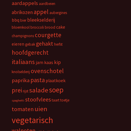
aardappels
aardbeien
appel
abrikozen
aubergines
bleekselderij
bbq
bier
cake
bloemkool
broccoli
brood
courgette
champignons
gehakt
eieren
gebak
herfst
hoofdgerecht
italiaans
kip
jam
kaas
ovenschotel
knolselderij
pasta
paprika
plaatkoek
soep
salade
prei
rijst
stoofvlees
taart
toetje
spaghetti
uien
tomaten
vegetarisch
walnoten