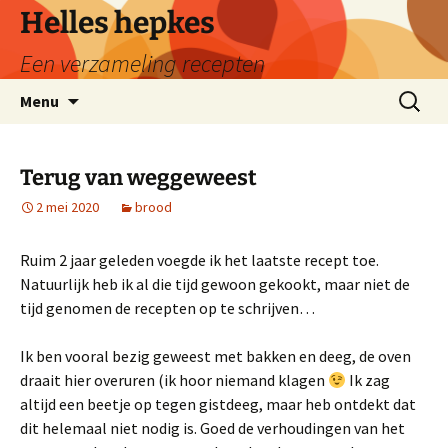
Ga
Helles hepkes
naar
Een verzameling recepten
de
inhoud
Zoeken
Menu
naar:
Terug van weggeweest
2 mei 2020
brood
Ruim 2 jaar geleden voegde ik het laatste recept toe.
Natuurlijk heb ik al die tijd gewoon gekookt, maar niet de
tijd genomen de recepten op te schrijven…
Ik ben vooral bezig geweest met bakken en deeg, de oven
draait hier overuren (ik hoor niemand klagen
Ik zag
altijd een beetje op tegen gistdeeg, maar heb ontdekt dat
dit helemaal niet nodig is. Goed de verhoudingen van het