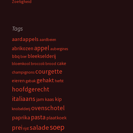
Zoetigheid
Tags
aardappels
aardbeien
appel
abrikozen
aubergines
bleekselderij
bbq
bier
cake
bloemkool
broccoli
brood
courgette
champignons
gehakt
eieren
gebak
herfst
hoofdgerecht
italiaans
kip
jam
kaas
ovenschotel
knolselderij
pasta
paprika
plaatkoek
soep
salade
prei
rijst