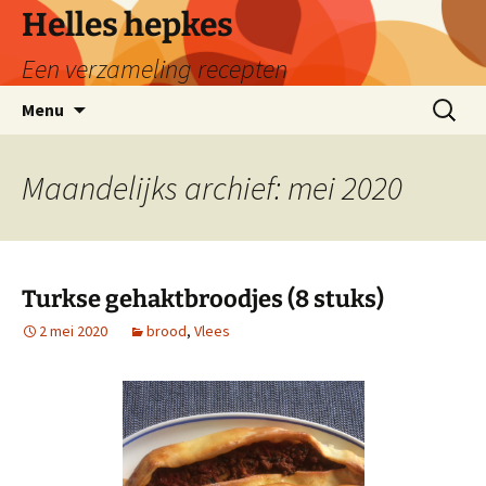
Ga
Helles hepkes
naar
Een verzameling recepten
de
inhoud
Zoeken
Menu
naar:
Maandelijks archief: mei 2020
Turkse gehaktbroodjes (8 stuks)
2 mei 2020
brood
,
Vlees