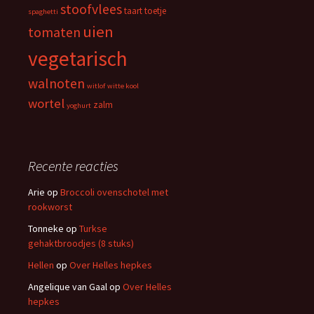
stoofvlees
taart
toetje
spaghetti
uien
tomaten
vegetarisch
walnoten
witlof
witte kool
wortel
zalm
yoghurt
Recente reacties
Arie
op
Broccoli ovenschotel met
rookworst
Tonneke
op
Turkse
gehaktbroodjes (8 stuks)
Hellen
op
Over Helles hepkes
Angelique van Gaal
op
Over Helles
hepkes