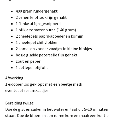
400 gram rundergehakt
2 tenen knoflook fijn gehakt
1 flinke ui fijn gesnipperd
1 blikje tomatenpuree (140 gram)
2 theelepels paprikapoeder en komijn
1 theelepel chilivlokken
2 tomaten zonder zaadjes in kleine blokjes
bosje gladde peterselie fijn gehakt
zout en peper
1 eetlepel olijfolie
Afwerking:
1 eidooier los geklopt met een beetje melk
eventueel sesamzaadjes
Bereidingswijze:
Doe de gist en suiker in het water en laat dit 5-10 minuten
staan. Doe de bloem in een ruime kom en maak een kuiltje