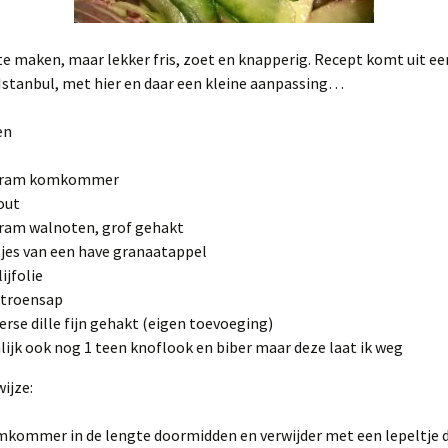
e maken, maar lekker fris, zoet en knapperig. Recept komt uit ee
Istanbul, met hier en daar een kleine aanpassing…
en
gram komkommer
zout
ram walnoten, grof gehakt
tjes van een have granaatappel
lijfolie
citroensap
verse dille fijn gehakt (eigen toevoeging)
lijk ook nog 1 teen knoflook en biber maar deze laat ik weg
ijze:
omkommer in de lengte doormidden en verwijder met een lepeltje 