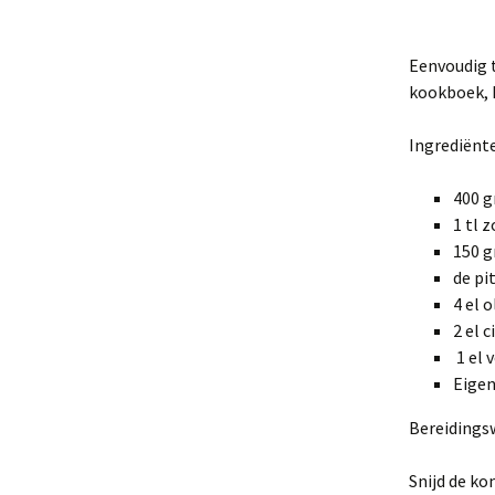
Eenvoudig t
kookboek, 
Ingrediënt
400 
1 tl 
150 g
de pi
4 el o
2 el 
1 el 
Eigen
Bereidingsw
Snijd de k