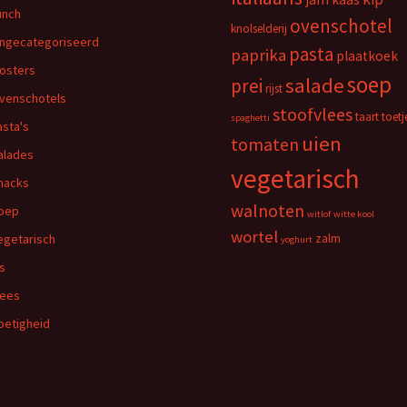
unch
ovenschotel
knolselderij
ngecategoriseerd
pasta
paprika
plaatkoek
osters
soep
salade
prei
rijst
venschotels
stoofvlees
taart
toetj
spaghetti
asta's
uien
tomaten
alades
vegetarisch
nacks
walnoten
oep
witlof
witte kool
wortel
egetarisch
zalm
yoghurt
is
lees
oetigheid