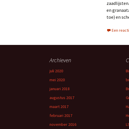
zaadlijsten
en granaata
toe) en sch
Een react
Archieven
C
juli 2020
B
mei 2020
b
januari 2018
B
augustus 2017
G
maart 2017
H
februari 2017
H
november 2016
L