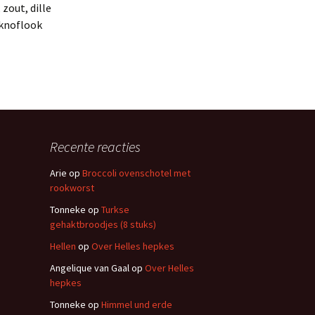
zout, dille
 knoflook
Recente reacties
Arie
op
Broccoli ovenschotel met
rookworst
Tonneke
op
Turkse
gehaktbroodjes (8 stuks)
Hellen
op
Over Helles hepkes
Angelique van Gaal
op
Over Helles
hepkes
Tonneke
op
Himmel und erde