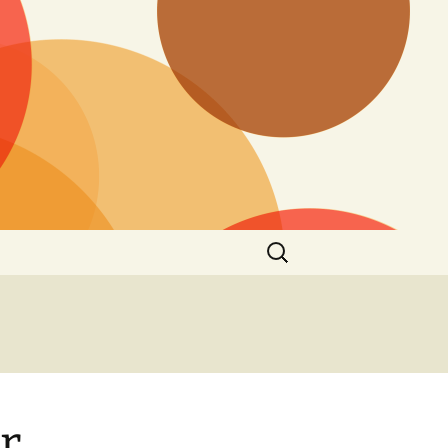
Zoeken
naar:
r,