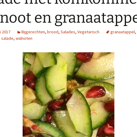
noot en granaatapp
i 2017
Bijgerechten
,
brood
,
Salades
,
Vegetarisch
granaatappel
,
,
salade
,
walnoten