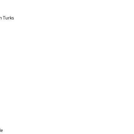
n Turks
de