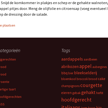
. Snijd de komkommer in plakjes en schep er de gehakte walnoten, 
ppel pitjes door. Meng de olijfolie en citroensap (voeg eventueel
ep de dressing door de salade.
ie plaatsen
ategorieën
Tags
aardappels
ijgerechten
aardbeien
appel
abrikozen
rood
aubergines
bleekselderij
bbq
bier
rood
cake
bloemkool
broccoli
brood
roente
courgette
champignons
artige taart
gehakt
eieren
gebak
herfst
oofdgerechten
hoofdgerecht
SSS
italiaans
kip
jam
kaas