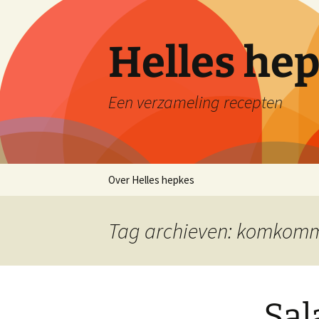
Ga
naar
de
Helles he
inhoud
Een verzameling recepten
Over Helles hepkes
Tag archieven: komkom
Sa