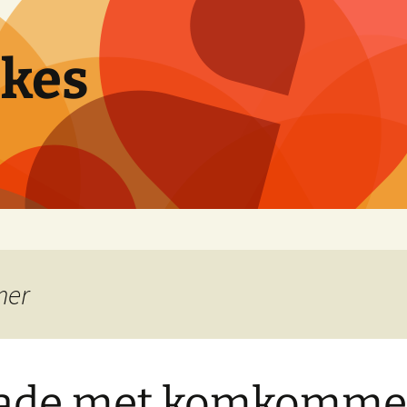
pkes
mer
lade met komkomme