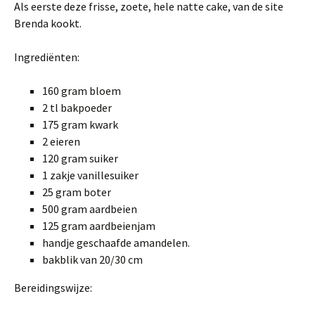
Als eerste deze frisse, zoete, hele natte cake, van de site
Brenda kookt.
Ingrediënten:
160 gram bloem
2 tl bakpoeder
175 gram kwark
2 eieren
120 gram suiker
1 zakje vanillesuiker
25 gram boter
500 gram aardbeien
125 gram aardbeienjam
handje geschaafde amandelen.
bakblik van 20/30 cm
Bereidingswijze: