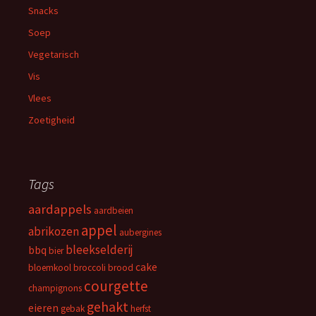
Snacks
Soep
Vegetarisch
Vis
Vlees
Zoetigheid
Tags
aardappels
aardbeien
appel
abrikozen
aubergines
bleekselderij
bbq
bier
cake
bloemkool
broccoli
brood
courgette
champignons
gehakt
eieren
gebak
herfst