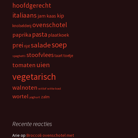
hoofdgerecht
italiaans
kip
jam
kaas
ovenschotel
knolselderij
pasta
paprika
plaatkoek
soep
salade
prei
rijst
stoofvlees
taart
toetje
spaghetti
uien
tomaten
vegetarisch
walnoten
witlof
witte kool
wortel
zalm
yoghurt
Recente reacties
Arie
op
Broccoli ovenschotel met