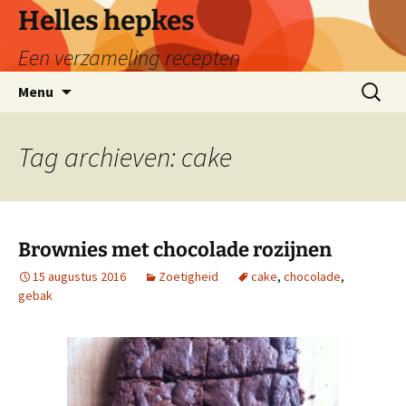
Ga
Helles hepkes
naar
Een verzameling recepten
de
inhoud
Zoeken
Menu
naar:
Tag archieven: cake
Brownies met chocolade rozijnen
15 augustus 2016
Zoetigheid
cake
,
chocolade
,
gebak