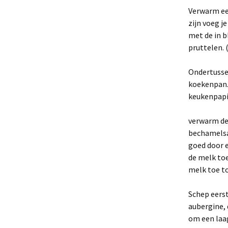
Verwarm een
zijn voeg j
met de in b
pruttelen.
Ondertussen
koekenpan. 
keukenpapie
verwarm de 
bechamelsa
goed door e
de melk toe
melk toe to
Schep eerst
aubergine, 
om een laa