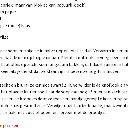
abriek, maar van blokjes kan natuurlijk ook)
en peper
d
pte (oude) kaas
ijze:
n schoon en snijd ze in halve ringen, niet te dun. Verwarm in een 
er, bak de uien op laag vuur aan. Plet de knoflook en voeg deze en 
. Laat alles op zacht vuur langzaam bakken, dat duurt ruim een hal
 keer: als je denkt dat ze klaar zijn, moeten ze nog 10 minuten.
 zacht en bruin (zeker niet zwart) zijn, verwijder je de knoflook en 
 het blaadje laurier toe. Laat de soep dan nog 15 minuten zachtjes
ussen de broodjes door ze met een handje geraspte kaas er op ond
ot de kaas gesmolten is. Verwijder het laurier blaadje, maak event
p smaak met zout of peper en serveer met de broodjes.
ie plaatsen