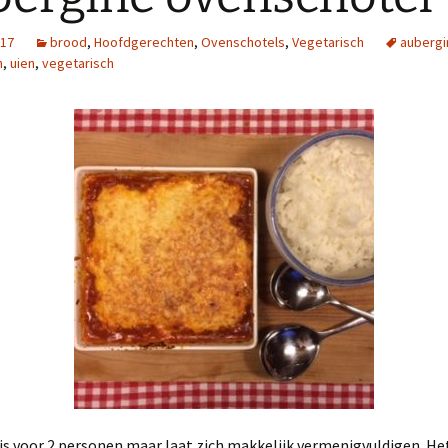
017
brood
,
Hoofdgerechten
,
Ovenschotels
,
Vegetarisch
aubergi
n
,
uien
,
vegetarisch
is voor 2 personen maar laat zich makkelijk vermenigvuldigen. Het