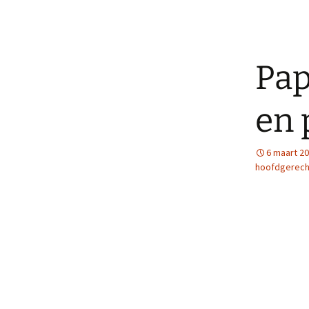
Pap
en 
6 maart 2
hoofdgerech