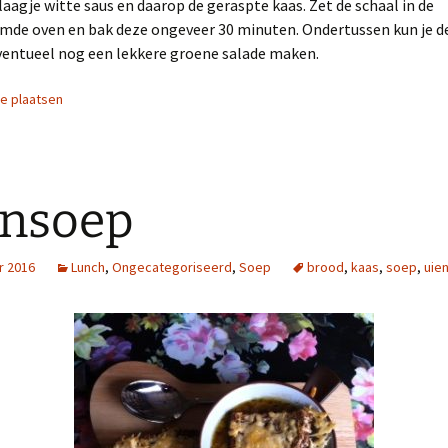
laagje witte saus en daarop de geraspte kaas. Zet de schaal in de
mde oven en bak deze ongeveer 30 minuten. Ondertussen kun je de 
ventueel nog een lekkere groene salade maken.
ie plaatsen
ensoep
r 2016
Lunch
,
Ongecategoriseerd
,
Soep
brood
,
kaas
,
soep
,
uie