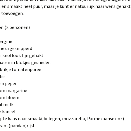
 en smaakt heel puur, maar je kunt er natuurlijk naar wens gehakt
n toevoegen.
en (2 personen)
ergine
ine ui gesnipperd
n knoflook fijn gehakt
aten in blokjes gesneden
 blikje tomatenpuree
lie
en peper
ram margarine
ram bloem
ml melk
e kaneel
pte kaas naar smaak( belegen, mozzarella, Parmezaanse enz)
ram (pandan)rijst