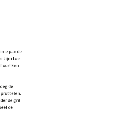
ruime pan de
de tijm toe
f uur! Een
voeg de
 pruttelen.
er de gril
ueel de