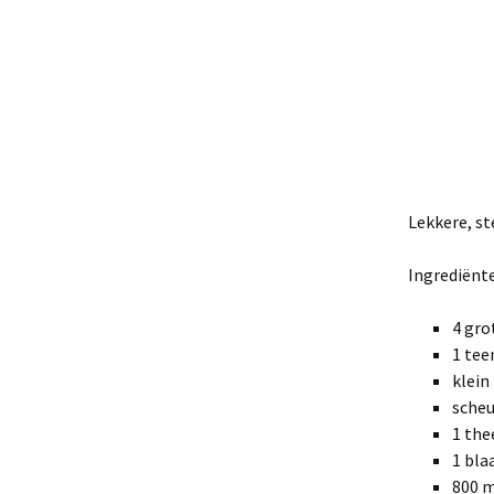
Lekkere, st
Ingrediënt
4 gro
1 tee
klein
scheu
1 the
1 bla
800 m