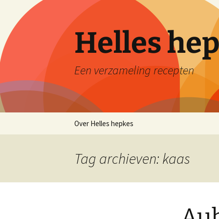
Ga
naar
de
Helles he
inhoud
Een verzameling recepten
Over Helles hepkes
Tag archieven: kaas
Aub