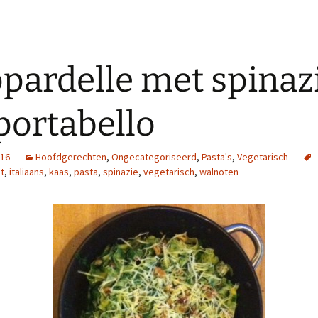
pardelle met spinaz
portabello
016
Hoofdgerechten
,
Ongecategoriseerd
,
Pasta's
,
Vegetarisch
t
,
italiaans
,
kaas
,
pasta
,
spinazie
,
vegetarisch
,
walnoten