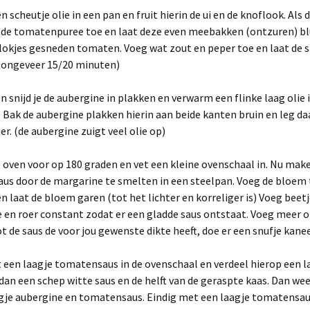
 scheutje olie in een pan en fruit hierin de ui en de knoflook. Als 
e de tomatenpuree toe en laat deze even meebakken (ontzuren) bl
lokjes gesneden tomaten. Voeg wat zout en peper toe en laat de s
 (ongeveer 15/20 minuten)
 snijd je de aubergine in plakken en verwarm een flinke laag olie 
Bak de aubergine plakken hierin aan beide kanten bruin en leg d
r. (de aubergine zuigt veel olie op)
oven voor op 180 graden en vet een kleine ovenschaal in. Nu mak
us door de margarine te smelten in een steelpan. Voeg de bloem 
n laat de bloem garen (tot het lichter en korreliger is) Voeg beetj
 en roer constant zodat er een gladde saus ontstaat. Voeg meer 
t de saus de voor jou gewenste dikte heeft, doe er een snufje kaneel
 een laagje tomatensaus in de ovenschaal en verdeel hierop een l
dan een schep witte saus en de helft van de geraspte kaas. Dan we
gje aubergine en tomatensaus. Eindig met een laagje tomatensau