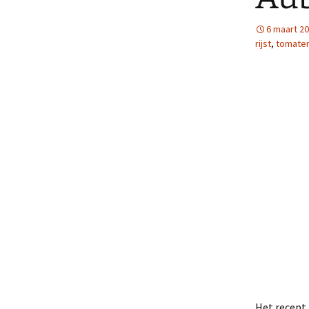
6 maart 2
rijst
,
tomate
Het recept 