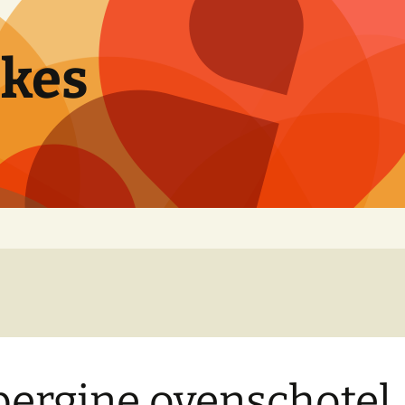
pkes
ergine ovenschotel