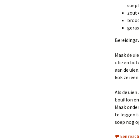
soepf
zout 
broo
geras
Bereidingsw
Maak de uie
olie en bot
aan de uien
kok zei een
Als de uien
bouillon en
Maak ondert
te leggen t
soep nog o
Een react