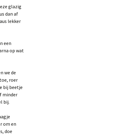
deze glazig
us dan af
aus lekker
in een
aarna op wat
en we de
toe, roer
e bij beetje
of minder
 bij.
aagje
er om en
s, doe