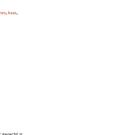
nes
,
kaas
,
 gerecht is