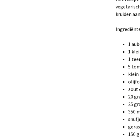
vegetarisch
kruiden aa
Ingrediënt
1 aub
1 kle
1 tee
5 tom
klein
olijfo
zout 
20 g
25 g
350 
snufj
geras
150 g