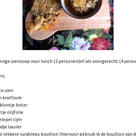
evige uiensoep voor lunch (2 personen)of als voorgerecht (4 pers
en;
te uien
n knoflook
 klontje boter
tje olijfolie
elepel tijm
adje laurier
l lekkere rundvlees bouillon (hiervoor gebruik ik de bouillon van 