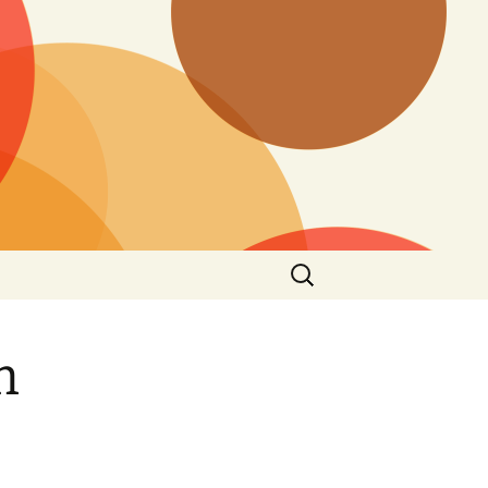
Zoeken
naar:
m