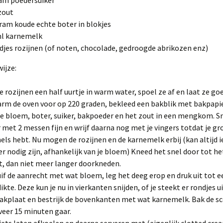
am poedersuiker
zout
ram koude echte boter in blokjes
ml karnemelk
djes rozijnen (of noten, chocolade, gedroogde abrikozen enz)
ijze:
e rozijnen een half uurtje in warm water, spoel ze af en laat ze go
rm de oven voor op 220 graden, bekleed een bakblik met bakpapie
e bloem, boter, suiker, bakpoeder en het zout in een mengkom. Sn
 met 2 messen fijn en wrijf daarna nog met je vingers totdat je gr
els hebt. Nu mogen de rozijnen en de karnemelk erbij (kan altijd i
r nodig zijn, afhankelijk van je bloem) Kneed het snel door tot he
, dan niet meer langer doorkneden.
if de aanrecht met wat bloem, leg het deeg erop en druk uit tot e
ikte. Deze kun je nu in vierkanten snijden, of je steekt er rondjes u
akplaat en bestrijk de bovenkanten met wat karnemelk. Bak de sc
eer 15 minuten gaar.