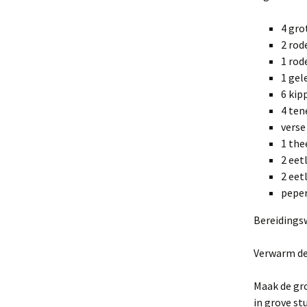
4 gr
2 rod
1 rod
1 gel
6 kip
4 ten
verse
1 the
2 eet
2 eetl
peper
Bereidings
Verwarm de 
Maak de gro
in grove st