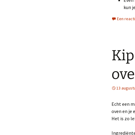
Even 
kun j
Een react
Kip
ov
13 august
Echt een ma
oven en je e
Het is zo l
Ingrediënte