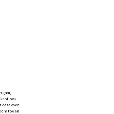
etgaar,
e knoflook
at deze even
room toe en