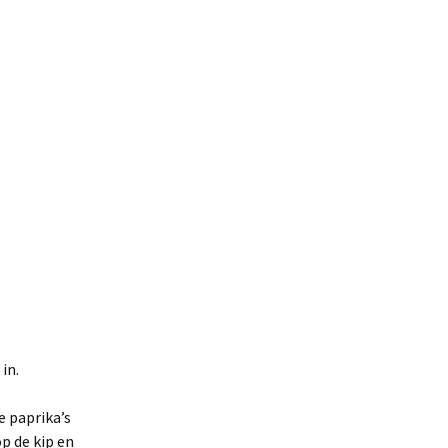
in.
e paprika’s
p de kip en