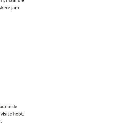
am, maar die
kkere jam
uur in de
 visite hebt.
.