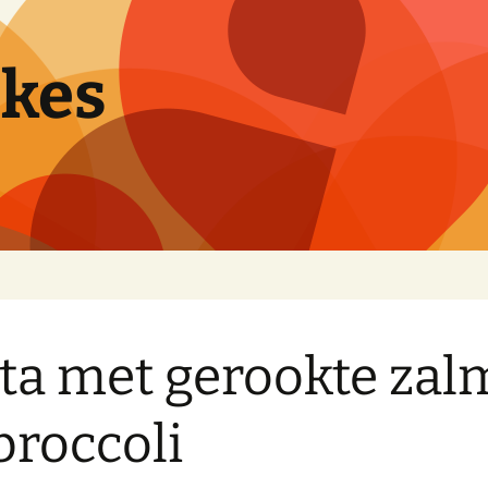
pkes
ta met gerookte zal
broccoli