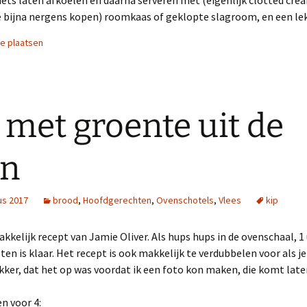
iets laten afkoelen en daarna serveren met (eigenlijk clotted cre
e bijna nergens kopen) roomkaas of geklopte slagroom, en een le
ie plaatsen
 met groente uit de
en
us 2017
brood
,
Hoofdgerechten
,
Ovenschotels
,
Vlees
kip
kkelijk recept van Jamie Oliver. Als hups hups in de ovenschaal, 1 
ten is klaar. Het recept is ook makkelijk te verdubbelen voor als je
ekker, dat het op was voordat ik een foto kon maken, die komt later
n voor 4: