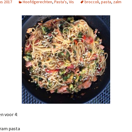
us 2017
Hoofdgerechten
,
Pasta's
,
Vis
broccoli
,
pasta
,
zalm
n voor 4:
ram pasta