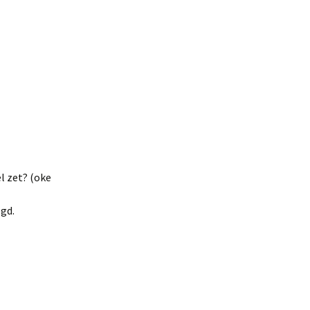
l zet? (oke
egd.