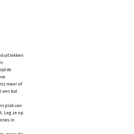
ed uitlekken
r.
ijd de
ove
ets meer of
t een bal
en plak van
it. Leg ze op
ones in