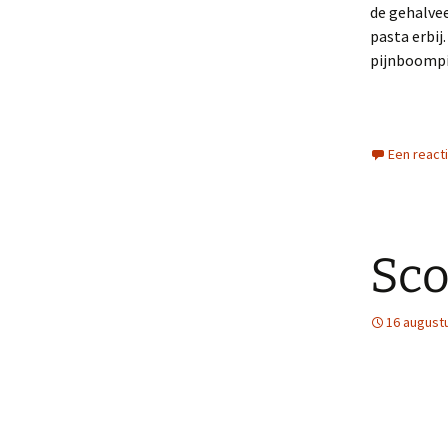
de gehalvee
pasta erbij
pijnboompit
Een react
Sc
16 august