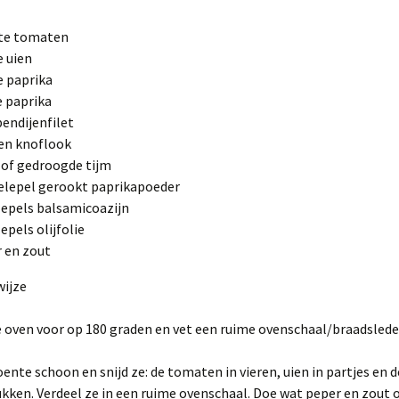
ote tomaten
e uien
e paprika
e paprika
pendijenfilet
en knoflook
 of gedroogde tijm
elepel gerookt paprikapoeder
lepels balsamicoazijn
epels olijfolie
 en zout
wijze
oven voor op 180 graden en vet een ruime ovenschaal/braadslede 
ente schoon en snijd ze: de tomaten in vieren, uien in partjes en d
ukken. Verdeel ze in een ruime ovenschaal. Doe wat peper en zout o