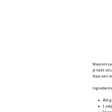
Waarom saai
je hebt iet
Naar een re
Ingrediënte
450 
1 zak