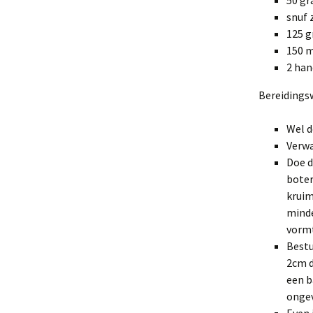
50 gr
snuf 
125 g
150 
2 han
Bereidingsw
Wel d
Verwa
Doe d
boter
kruim
minde
vormt
Bestu
2cm d
een b
ongev