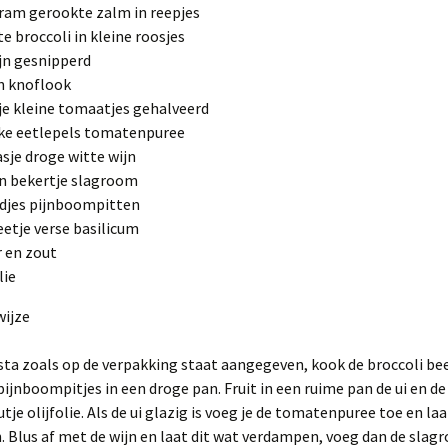
ram gerookte zalm in reepjes
te broccoli in kleine roosjes
fijn gesnipperd
n knoflook
je kleine tomaatjes gehalveerd
nke eetlepels tomatenpuree
asje droge witte wijn
in bekertje slagroom
djes pijnboompitten
eetje verse basilicum
 en zout
lie
wijze
ta zoals op de verpakking staat aangegeven, kook de broccoli be
pijnboompitjes in een droge pan. Fruit in een ruime pan de ui en d
utje olijfolie. Als de ui glazig is voeg je de tomatenpuree toe en la
Blus af met de wijn en laat dit wat verdampen, voeg dan de slag