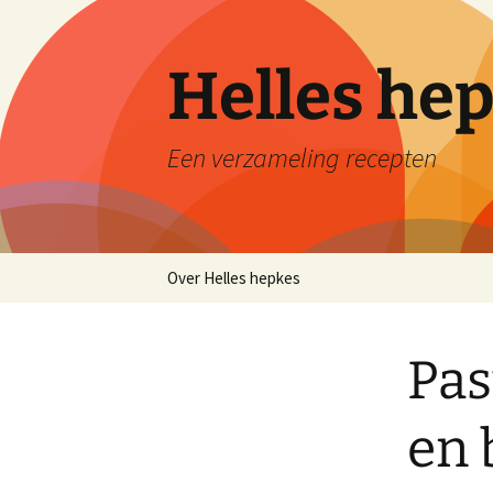
Ga
naar
de
Helles he
inhoud
Een verzameling recepten
Over Helles hepkes
Pas
en 