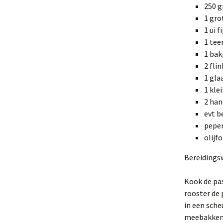
250 g
1 gro
1 ui 
1 tee
1 bak
2 fli
1 gla
1 kle
2 han
evt b
peper
olijfo
Bereidings
Kook de pas
rooster de 
in een sche
meebakken. 