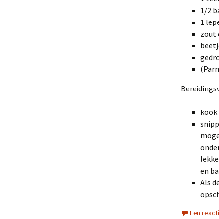
1/2 b
1 lep
zout 
beetj
gedro
(Par
Bereidingsw
kook 
snipp
mogen
onder
lekke
en ba
Als d
opsch
Een react