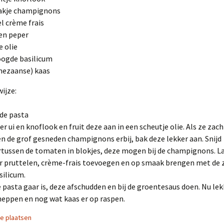
akje champignons
el crème frais
en peper
e olie
ogde basilicum
mezaanse) kaas
ijze:
de pasta
er ui en knoflook en fruit deze aan in een scheutje olie. Als ze zach
 de grof gesneden champignons erbij, bak deze lekker aan. Snijd
tussen de tomaten in blokjes, deze mogen bij de champignons. La
r pruttelen, crème-frais toevoegen en op smaak brengen met de 
silicum.
e pasta gaar is, deze afschudden en bij de groentesaus doen. Nu lek
eppen en nog wat kaas er op raspen.
ie plaatsen