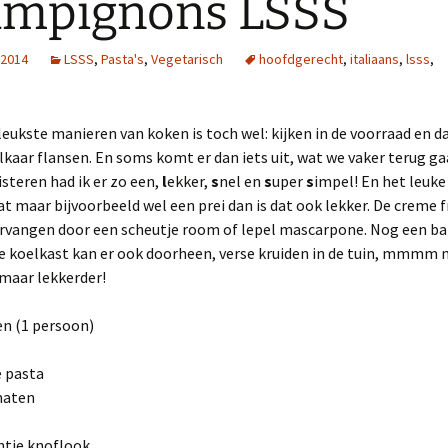
ampignons LSSS
 2014
LSSS
,
Pasta's
,
Vegetarisch
hoofdgerecht
,
italiaans
,
lsss
,
leukste manieren van koken is toch wel: kijken in de voorraad en da
elkaar flansen. En soms komt er dan iets uit, wat we vaker terug g
isteren had ik er zo een,
l
ekker,
s
nel en
s
uper
s
impel! En het leuke i
 maar bijvoorbeeld wel een prei dan is dat ook lekker. De creme fr
ervangen door een scheutje room of lepel mascarpone. Nog een ba
de koelkast kan er ook doorheen, verse kruiden in de tuin, mmmm
maar lekkerder!
en (1 persoon)
e pasta
maten
ntje knoflook