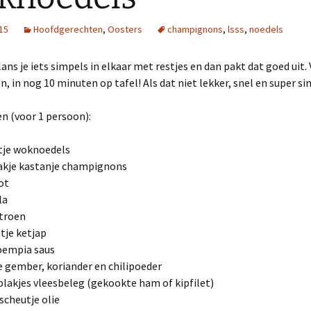
015
Hoofdgerechten
,
Oosters
champignons
,
lsss
,
noedels
ans je iets simpels in elkaar met restjes en dan pakt dat goed uit
en, in nog 10 minuten op tafel! Als dat niet lekker, snel en super s
n (voor 1 persoon):
tje woknoedels
akje kastanje champignons
lot
la
itroen
tje ketjap
loempia saus
e gember, koriander en chilipoeder
plakjes vleesbeleg (gekookte ham of kipfilet)
 scheutje olie