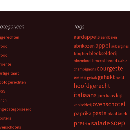
ategorieën
Tags
aardappels
ijgerechten
aardbeien
appel
abrikozen
rood
aubergines
bleekselderij
bbq
bier
rood
cake
bloemkool
broccoli
brood
roente
courgette
champignons
artige taart
gehakt
eieren
gebak
herfst
oofdgerechten
hoofdgerecht
SSS
italiaans
kip
jam
kaas
unch
ovenschotel
knolselderij
ngecategoriseerd
pasta
paprika
plaatkoek
osters
soep
salade
prei
rijst
venschotels