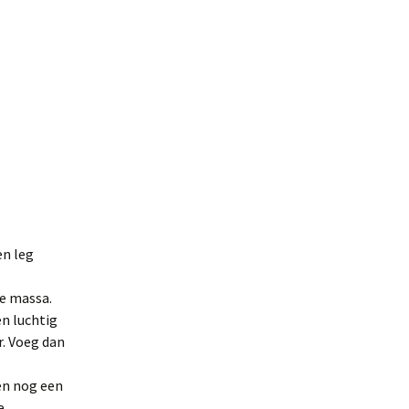
en leg
de massa.
en luchtig
r. Voeg dan
ten nog een
e