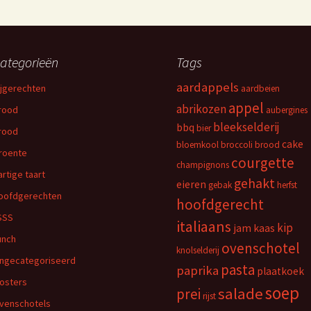
ategorieën
Tags
aardappels
ijgerechten
aardbeien
appel
abrikozen
rood
aubergines
bleekselderij
bbq
bier
rood
cake
bloemkool
broccoli
brood
roente
courgette
champignons
artige taart
gehakt
eieren
gebak
herfst
oofdgerechten
hoofdgerecht
SSS
italiaans
kip
jam
kaas
unch
ovenschotel
knolselderij
ngecategoriseerd
pasta
paprika
plaatkoek
osters
soep
salade
prei
rijst
venschotels