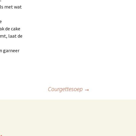
els met wat
e
ak de cake
omt, laat de
en garneer
Courgettesoep
→