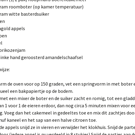
gram roomboter (op kamer temperatuur)
ram witte basterdsuiker
ren
agold appels
roen
el
abrikozenjam
linke hand geroosterd amandelschaafsel
ijze:
rm de oven voor op 150 graden, vet een springvorm in met boter 
ueel een bakpapiertje op de bodem.
met een mixer de boter en de suiker zacht en romig, tot een glad
an 1 voor 1 de eieren erdoor, dan nog circa 5 minuten mixen voor e
g. Voeg dan het cakemeel in gedeeltes toe en mix dit zachtjes doo
nuf kaneel en het sap van een halve citroen toe.
 de appels snijd ze in vieren en verwijder het klokhuis. Snijd de par
door (iedere appel is nu verdeeld in 8 stukjes) Snijd de partjes aan d