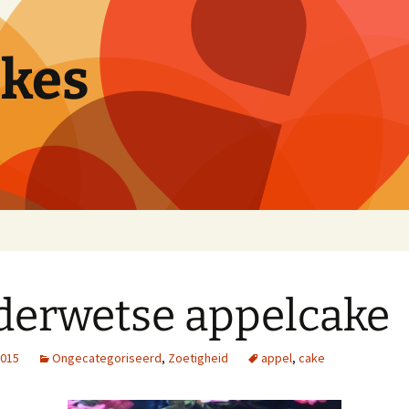
pkes
erwetse appelcake
2015
Ongecategoriseerd
,
Zoetigheid
appel
,
cake