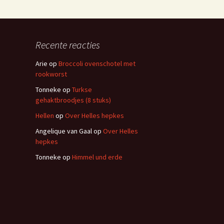
Recente reacties
Arie
op
Broccoli ovenschotel met
rookworst
Tonneke
op
Turkse
gehaktbroodjes (8 stuks)
Hellen
op
Over Helles hepkes
Angelique van Gaal
op
Over Helles
hepkes
Tonneke
op
Himmel und erde