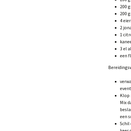
200 
200 g
4 eie
2 jon
1 cit
kane
3 el 
een f
Bereidingsw
verwa
event
Klop 
Mix d
besla
een s
Schil
keer 