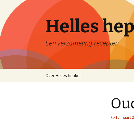
Ga
naar
de
Helles he
inhoud
Een verzameling recepten
Over Helles hepkes
Oud
15 maart 