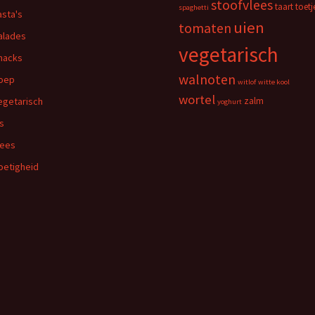
stoofvlees
taart
toetj
spaghetti
asta's
uien
tomaten
alades
vegetarisch
nacks
walnoten
oep
witlof
witte kool
wortel
egetarisch
zalm
yoghurt
is
lees
oetigheid