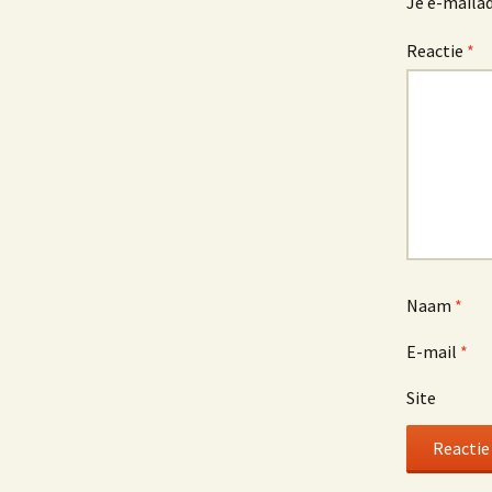
Je e-mailad
Reactie
*
Naam
*
E-mail
*
Site