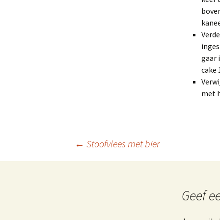
boven
kanee
Verde
inges
gaar 
cake 
Verwi
met h
Berichtnavigatie
←
Stoofvlees met bier
Geef ee