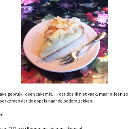
ake gebruik ik een cakemix….. dat doe ik niet vaak, maar alleen zo
voorkomen dat de appels naar de bodem zakken.
en:
gram (1/2 pak) Koopmans boerencakemeel