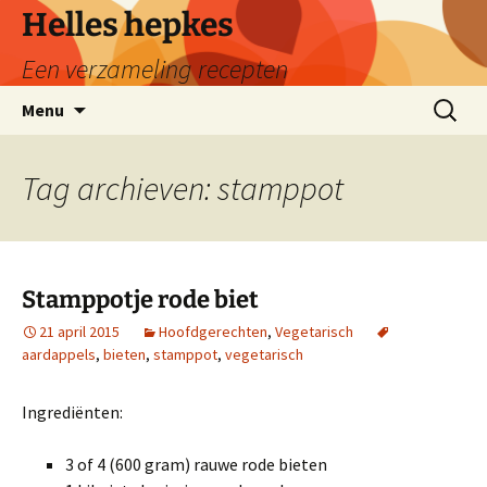
Ga
Helles hepkes
naar
Een verzameling recepten
de
inhoud
Zoeken
Menu
naar:
Tag archieven: stamppot
Stamppotje rode biet
21 april 2015
Hoofdgerechten
,
Vegetarisch
aardappels
,
bieten
,
stamppot
,
vegetarisch
Ingrediënten:
3 of 4 (600 gram) rauwe rode bieten