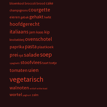
cake
bloemkool
broccoli
brood
courgette
champignons
gehakt
eieren
gebak
herfst
hoofdgerecht
italiaans
kip
jam
kaas
ovenschotel
knolselderij
pasta
paprika
plaatkoek
soep
salade
prei
rijst
stoofvlees
taart
toetje
spaghetti
uien
tomaten
vegetarisch
walnoten
witlof
witte kool
wortel
zalm
yoghurt