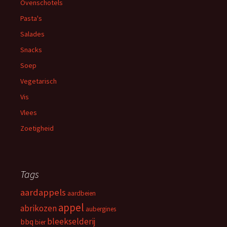
Ovenschotels
Pasta's
Salades
Snacks
Soep
Vegetarisch
Vis
Vlees
Zoetigheid
Tags
aardappels
aardbeien
appel
abrikozen
aubergines
bleekselderij
bbq
bier