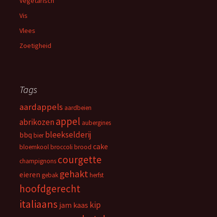
Vegetarisch
Vis
Vlees
Zoetigheid
Tags
aardappels
aardbeien
appel
abrikozen
aubergines
bleekselderij
bbq
bier
cake
bloemkool
broccoli
brood
courgette
champignons
gehakt
eieren
gebak
herfst
hoofdgerecht
italiaans
kip
jam
kaas