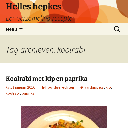
Ga
Helles hepkes
naar
Een verzameling recepten
de
inhoud
Zoeken
Menu
naar:
Tag archieven: koolrabi
Koolrabi met kip en paprika
12 januari 2016
Hoofdgerechten
aardappels
,
kip
,
koolrabi
,
paprika