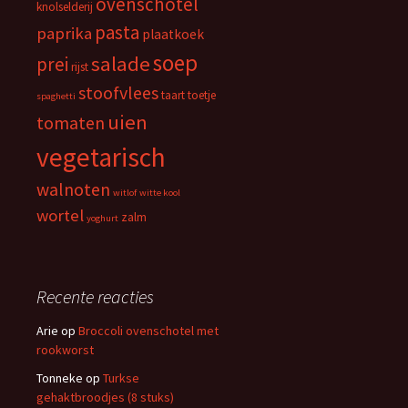
ovenschotel
knolselderij
pasta
paprika
plaatkoek
soep
salade
prei
rijst
stoofvlees
taart
toetje
spaghetti
uien
tomaten
vegetarisch
walnoten
witlof
witte kool
wortel
zalm
yoghurt
Recente reacties
Arie
op
Broccoli ovenschotel met
rookworst
Tonneke
op
Turkse
gehaktbroodjes (8 stuks)