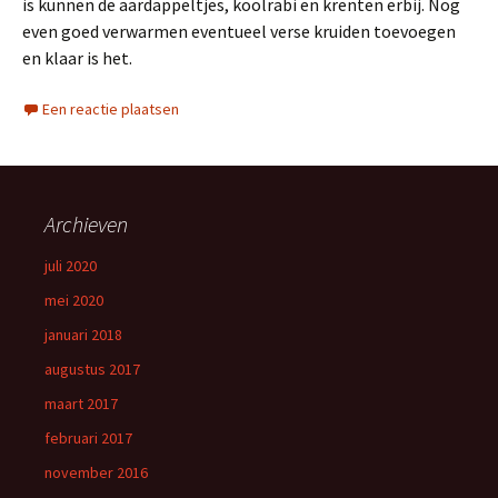
is kunnen de aardappeltjes, koolrabi en krenten erbij. Nog
even goed verwarmen eventueel verse kruiden toevoegen
en klaar is het.
Een reactie plaatsen
Archieven
juli 2020
mei 2020
januari 2018
augustus 2017
maart 2017
februari 2017
november 2016