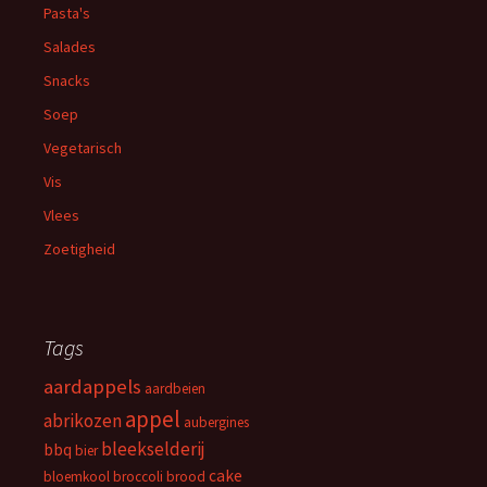
Pasta's
Salades
Snacks
Soep
Vegetarisch
Vis
Vlees
Zoetigheid
Tags
aardappels
aardbeien
appel
abrikozen
aubergines
bleekselderij
bbq
bier
cake
bloemkool
broccoli
brood