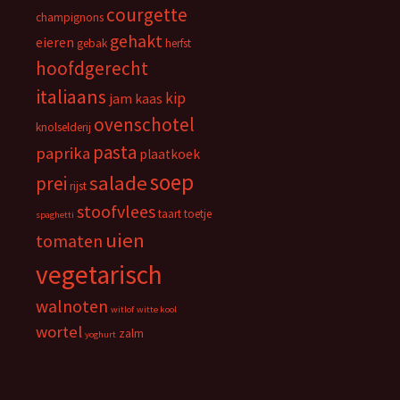
courgette
champignons
gehakt
eieren
gebak
herfst
hoofdgerecht
italiaans
kip
jam
kaas
ovenschotel
knolselderij
pasta
paprika
plaatkoek
soep
salade
prei
rijst
stoofvlees
taart
toetje
spaghetti
uien
tomaten
vegetarisch
walnoten
witlof
witte kool
wortel
zalm
yoghurt