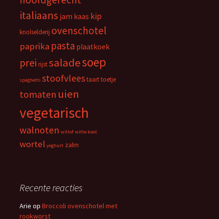
italiaans
kip
jam
kaas
ovenschotel
knolselderij
pasta
paprika
plaatkoek
soep
salade
prei
rijst
stoofvlees
taart
toetje
spaghetti
uien
tomaten
vegetarisch
walnoten
witlof
witte kool
wortel
zalm
yoghurt
Recente reacties
Arie
op
Broccoli ovenschotel met
rookworst