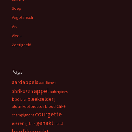
Soep
Vegetarisch
Vis
Vlees
Zoetigheid
Tags
aardappels
aardbeien
appel
abrikozen
aubergines
bleekselderij
bbq
bier
cake
bloemkool
broccoli
brood
courgette
champignons
gehakt
eieren
gebak
herfst
hoofdgerecht