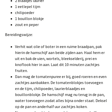
2 blaadjes laurier
1 eetlepel tijm
chilipoeder
1 bouillon blokje
zout en peper
Bereidingswijze:
Verhit wat olie of boter in een ruime braadpan, pak
hierin de hamschijf aan beide zijden aan. Haal hem er
uit en bak de uien, wortels, bleekselderij, prei en
knoflook hier in aan. Laat dit 10 minuten zachtjes
fruiten.
Dan mag de tomatenpuree er bij, goed roeren en even
zachtjes aanbakken. De tomatenblokjes toevoegen
en de tijm, chilipoeder, laurierblaadjes en
bouillonblokje. De hamschijf mag nu terug in de pan,
water toevoegen zodat alles bijna onder staat. Deksel
op de pan en anderhalf uur zachtjes koken.