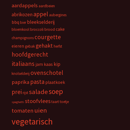
aardappels
aardbeien
appel
abrikozen
aubergines
bleekselderij
bbq
bier
cake
bloemkool
broccoli
brood
courgette
champignons
gehakt
eieren
gebak
herfst
hoofdgerecht
italiaans
kip
jam
kaas
ovenschotel
knolselderij
pasta
paprika
plaatkoek
soep
salade
prei
rijst
stoofvlees
taart
toetje
spaghetti
uien
tomaten
vegetarisch