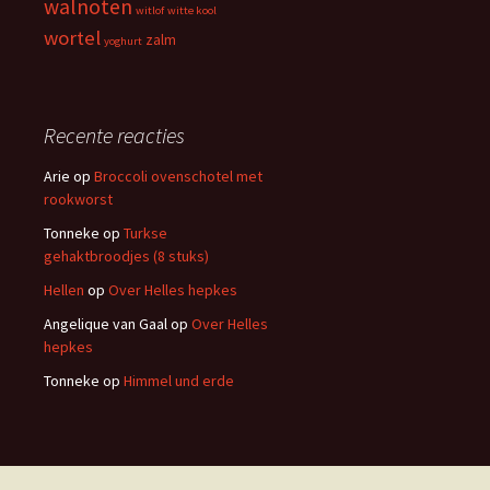
walnoten
witlof
witte kool
wortel
zalm
yoghurt
Recente reacties
Arie
op
Broccoli ovenschotel met
rookworst
Tonneke
op
Turkse
gehaktbroodjes (8 stuks)
Hellen
op
Over Helles hepkes
Angelique van Gaal
op
Over Helles
hepkes
Tonneke
op
Himmel und erde