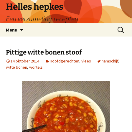
Ga
Helles hepkes
naar
Een verzameling recepten
de
inhoud
Zoeken
Menu
naar:
Pittige witte bonen stoof
14 oktober 2014
Hoofdgerechten
,
Vlees
hamschijf
,
witte bonen
,
wortels