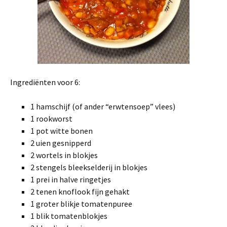
Ingrediënten voor 6:
1 hamschijf (of ander “erwtensoep” vlees)
1 rookworst
1 pot witte bonen
2 uien gesnipperd
2 wortels in blokjes
2 stengels bleekselderij in blokjes
1 prei in halve ringetjes
2 tenen knoflook fijn gehakt
1 groter blikje tomatenpuree
1 blik tomatenblokjes