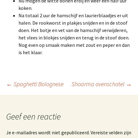
Nu mogen de witte bonen erbij en weer een half uur
koken.
Na totaal 2 uur de hamschijf en laurierblaadjes er uit
halen. De rookworst in plakjes snijden en in de stoof
doen. Het botje en vet van de hamschijf verwijderen,
het vlees in blokjes snijden en terug in de stoof doen.
Nog even op smaak maken met zout en peper en dan
is het klaar.
Berichtnavigatie
←
Spaghetti Bolognese
Shoarma ovenschotel
→
Geef een reactie
Je e-mailadres wordt niet gepubliceerd.
Vereiste velden zijn