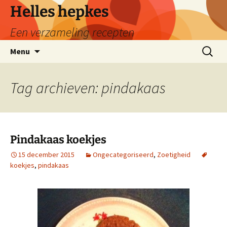
Ga
Helles hepkes
naar
Een verzameling recepten
de
inhoud
Zoeken
Menu
naar:
Tag archieven: pindakaas
Pindakaas koekjes
15 december 2015
Ongecategoriseerd
,
Zoetigheid
koekjes
,
pindakaas