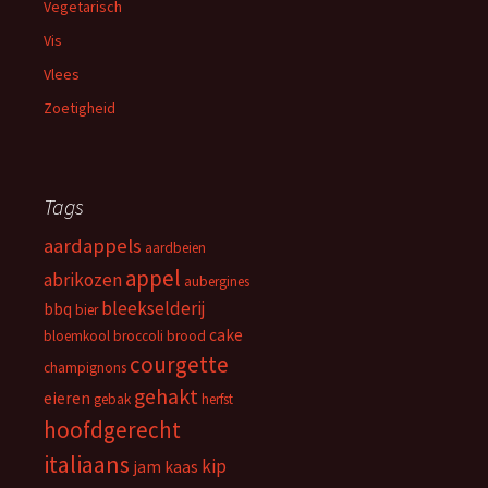
Vegetarisch
Vis
Vlees
Zoetigheid
Tags
aardappels
aardbeien
appel
abrikozen
aubergines
bleekselderij
bbq
bier
cake
bloemkool
broccoli
brood
courgette
champignons
gehakt
eieren
gebak
herfst
hoofdgerecht
italiaans
kip
jam
kaas