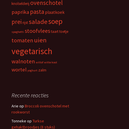
ovenschotel
knolselderij
pasta
paprika
plaatkoek
soep
salade
prei
rijst
stoofvlees
taart
toetje
spaghetti
uien
tomaten
vegetarisch
walnoten
witlof
witte kool
wortel
zalm
yoghurt
Recente reacties
Arie
op
Broccoli ovenschotel met
rookworst
Tonneke
op
Turkse
gehaktbroodjes (8 stuks)