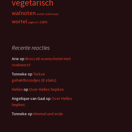
vegetarisch
walnoten
witlof
witte kool
wortel
zalm
yoghurt
Recente reacties
Arie
op
Broccoli ovenschotel met
rookworst
Tonneke
op
Turkse
gehaktbroodjes (8 stuks)
Hellen
op
Over Helles hepkes
Angelique van Gaal
op
Over Helles
hepkes
Tonneke
op
Himmel und erde