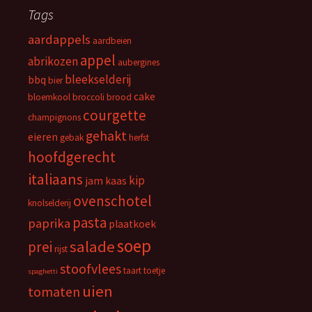
Tags
aardappels
aardbeien
appel
abrikozen
aubergines
bleekselderij
bbq
bier
cake
bloemkool
broccoli
brood
courgette
champignons
gehakt
eieren
gebak
herfst
hoofdgerecht
italiaans
kip
jam
kaas
ovenschotel
knolselderij
pasta
paprika
plaatkoek
soep
salade
prei
rijst
stoofvlees
taart
toetje
spaghetti
uien
tomaten