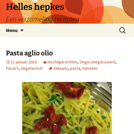
Ga
Helles hepkes
naar
Een verzameling recepten
de
inhoud
Zoeken
Menu
naar:
Pasta aglio olio
11 januari 2016
Hoofdgerechten
,
Ongecategoriseerd
,
Pasta's
,
Vegetarisch
italiaans
,
pasta
,
tomaten